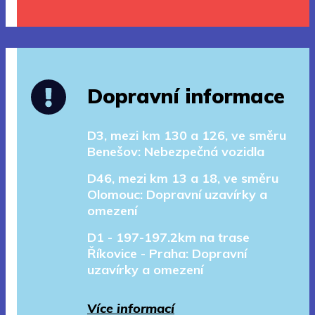
Dopravní informace
D3, mezi km 130 a 126, ve směru
Benešov: Nebezpečná vozidla
D46, mezi km 13 a 18, ve směru
Olomouc: Dopravní uzavírky a
omezení
D1 - 197-197.2km na trase
Říkovice - Praha: Dopravní
uzavírky a omezení
Více informací