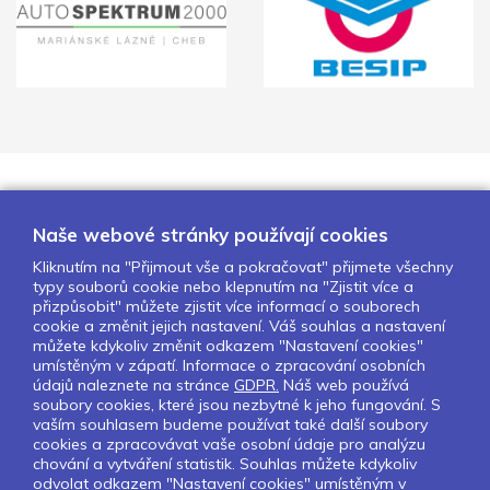
Naše webové stránky používají cookies
Kliknutím na "Přijmout vše a pokračovat" přijmete všechny
typy souborů cookie nebo klepnutím na "Zjistit více a
přizpůsobit" můžete zjistit více informací o souborech
cookie a změnit jejich nastavení. Váš souhlas a nastavení
O nás
Naše projekty
Pro školy
můžete kdykoliv změnit odkazem "Nastavení cookies"
Partneři
Kontakty
GDPR
umístěným v zápatí. Informace o zpracování osobních
údajů naleznete na stránce
GDPR.
Náš web používá
Nastavení cookies
soubory cookies, které jsou nezbytné k jeho fungování. S
vaším souhlasem budeme používat také další soubory
cookies a zpracovávat vaše osobní údaje pro analýzu
Sledujte nás:
chování a vytváření statistik. Souhlas můžete kdykoliv
odvolat odkazem "Nastavení cookies" umístěným v