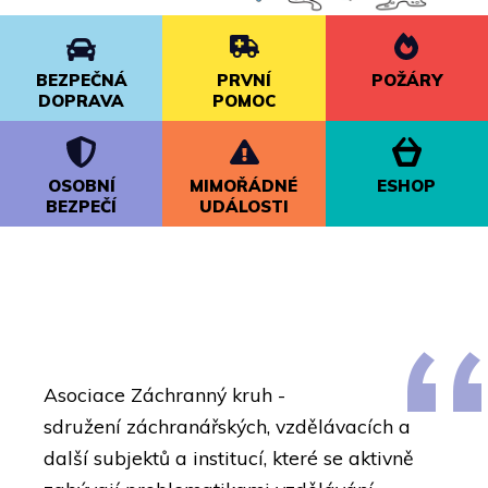
BEZPEČNÁ
PRVNÍ
POŽÁRY
DOPRAVA
POMOC
OSOBNÍ
MIMOŘÁDNÉ
ESHOP
BEZPEČÍ
UDÁLOSTI
Asociace Záchranný kruh -
sdružení
záchranářských, vzdělávacích a
další subjektů a institucí, které se aktivně