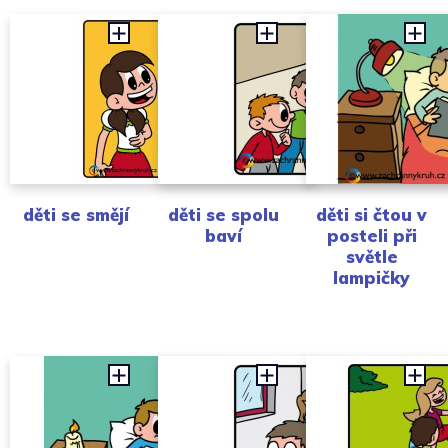
děti se smějí
děti se spolu
děti si čtou v
baví
posteli při
světle
lampičky