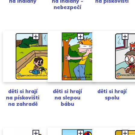
na indiány
na indiány -
na pískovišti
nebezpečí
děti si hrají
děti si hrají
děti si hrají
na pískovišti
na slepou
spolu
na zahradě
bábu