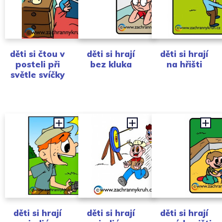
děti si čtou v
děti si hrají
děti si hrají
posteli při
bez kluka
na hřišti
světle svíčky
děti si hrají
děti si hrají
děti si hrají