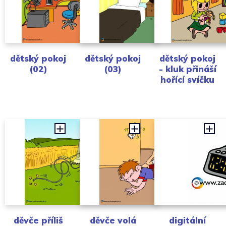
dětský pokoj
dětský pokoj
dětský pokoj
(02)
(03)
- kluk přináší
hořící svíčku
děvče příliš
děvče volá
digitální