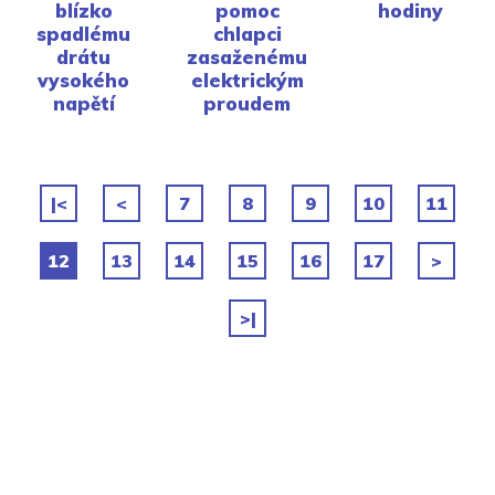
blízko
pomoc
hodiny
spadlému
chlapci
drátu
zasaženému
vysokého
elektrickým
napětí
proudem
|<
<
7
8
9
10
11
12
13
14
15
16
17
>
>|