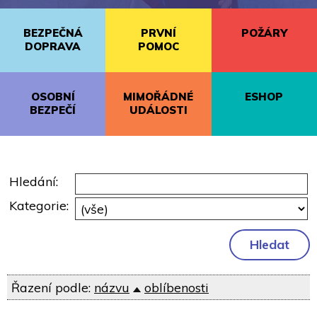
BEZPEČNÁ
PRVNÍ
POŽÁRY
DOPRAVA
POMOC
OSOBNÍ
MIMOŘÁDNÉ
ESHOP
BEZPEČÍ
UDÁLOSTI
Hledání:
Kategorie:
Řazení podle:
názvu
oblíbenosti