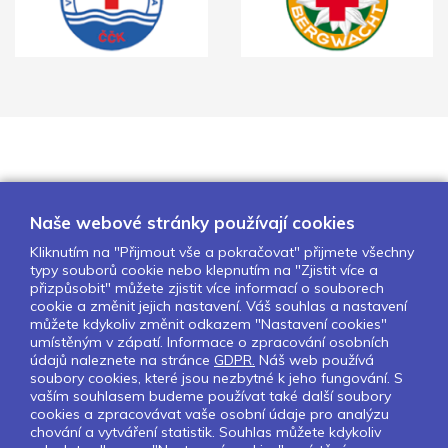
Naše webové stránky používají cookies
Kliknutím na "Přijmout vše a pokračovat" přijmete všechny
typy souborů cookie nebo klepnutím na "Zjistit více a
O nás
Naše projekty
Pro školy
přizpůsobit" můžete zjistit více informací o souborech
cookie a změnit jejich nastavení. Váš souhlas a nastavení
Partneři
Kontakty
GDPR
můžete kdykoliv změnit odkazem "Nastavení cookies"
Nastavení cookies
umístěným v zápatí. Informace o zpracování osobních
údajů naleznete na stránce
GDPR.
Náš web používá
soubory cookies, které jsou nezbytné k jeho fungování. S
Sledujte nás:
vaším souhlasem budeme používat také další soubory
cookies a zpracovávat vaše osobní údaje pro analýzu
chování a vytváření statistik. Souhlas můžete kdykoliv