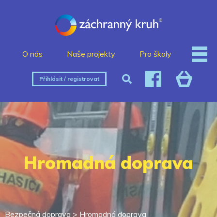
O nás
Naše projekty
Pro školy
Přihlásit / registrovat
Hromadná doprava
Bezpečná doprava
>
Hromadná doprava