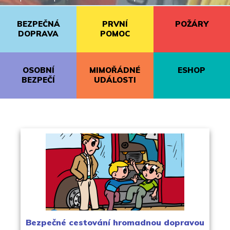
BEZPEČNÁ
PRVNÍ
POŽÁRY
DOPRAVA
POMOC
OSOBNÍ
MIMOŘÁDNÉ
ESHOP
BEZPEČÍ
UDÁLOSTI
Bezpečné cestování hromadnou dopravou