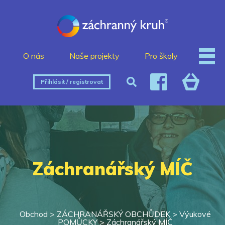
O nás
Naše projekty
Pro školy
Přihlásit / registrovat
Záchranářský MÍČ
Obchod >
ZÁCHRANÁŘSKÝ OBCHŮDEK
>
Výukové
POMŮCKY
>
Záchranářský MÍČ