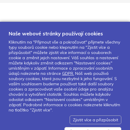
Naše webové stránky používají cookies
Kliknutím na "Přijmout vše a pokračovat" přijmete všechny
typy souborů cookie nebo klepnutím na "Zjistit více a
O nás
Naše projekty
Pro školy
přizpůsobit" můžete zjistit více informací o souborech
cookie a změnit jejich nastavení. Váš souhlas a nastavení
Partneři
Kontakty
GDPR
můžete kdykoliv změnit odkazem "Nastavení cookies"
Nastavení cookies
umístěným v zápatí. Informace o zpracování osobních
údajů naleznete na stránce
GDPR.
Náš web používá
Obchodní a licenční podmínky
soubory cookies, které jsou nezbytné k jeho fungování. S
vaším souhlasem budeme používat také další soubory
cookies a zpracovávat vaše osobní údaje pro analýzu
Sledujte nás:
chování a vytváření statistik. Souhlas můžete kdykoliv
odvolat odkazem "Nastavení cookies" umístěným v
zápatí. Podrobné informace o cookies naleznete kliknutím
na tlačítko "Zjistit více".
Pokud chcete dostávat pravidelný
Newsletter klikněte
zde
.
Zjistit více a přizpůsobit