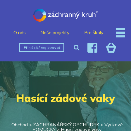
O nás
Naše projekty
Pro školy
Přihlásit / registrovat
Hasící zádové vaky
Obchod >
ZÁCHRANÁŘSKÝ OBCHŮDEK
>
Výukové
POMŮCKY
>
Hasící zádové vaky