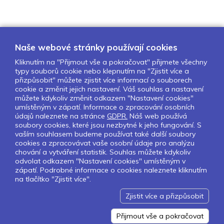
Naše webové stránky používají cookies
Kliknutím na "Přijmout vše a pokračovat" přijmete všechny
typy souborů cookie nebo klepnutím na "Zjistit více a
O nás
Naše projekty
Pro školy
přizpůsobit" můžete zjistit více informací o souborech
cookie a změnit jejich nastavení. Váš souhlas a nastavení
Partneři
Kontakty
GDPR
můžete kdykoliv změnit odkazem "Nastavení cookies"
Nastavení cookies
umístěným v zápatí. Informace o zpracování osobních
údajů naleznete na stránce
GDPR.
Náš web používá
Obchodní a licenční podmínky
soubory cookies, které jsou nezbytné k jeho fungování. S
vaším souhlasem budeme používat také další soubory
cookies a zpracovávat vaše osobní údaje pro analýzu
Sledujte nás:
chování a vytváření statistik. Souhlas můžete kdykoliv
odvolat odkazem "Nastavení cookies" umístěným v
zápatí. Podrobné informace o cookies naleznete kliknutím
na tlačítko "Zjistit více".
Pokud chcete dostávat pravidelný
Newsletter klikněte
zde
.
Zjistit více a přizpůsobit
Design by Lesensky.cz
Developed by ©
Smartware s.r.o.
Redakční systém MultiCMS
Přijmout vše a pokračovat