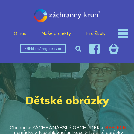
O nás
Naše projekty
Pro školy
Přihlásit / registrovat
Dětské obrázky
Obchod >
ZÁCHRANÁŘSKÝ OBCHŮDEK
>
REFLEXNÍ
pomůcky
>
Nažehlovací aplikace
>
Dětské obrázky