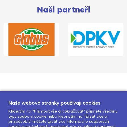
Naši partneři
Naše webové stránky používají cookies
Kliknutím na "Přijmout vše a pokračovat" přijmete všechny
typy souborů cookie nebo klepnutím na "Zjistit více a
O nás
Naše projekty
Pro školy
přizpůsobit" můžete zjistit více informací o souborech
cookie a změnit jejich nastavení. Váš souhlas a nastavení