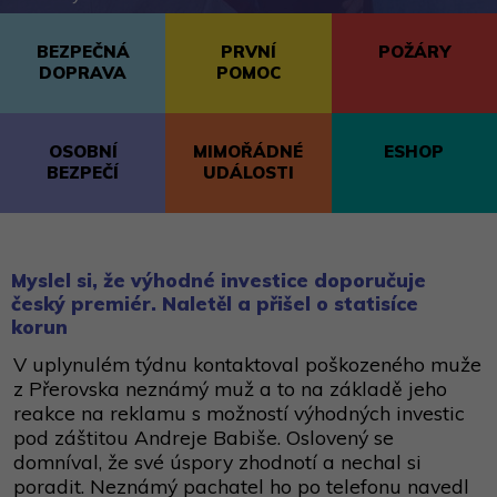
BEZPEČNÁ
PRVNÍ
POŽÁRY
DOPRAVA
POMOC
OSOBNÍ
MIMOŘÁDNÉ
ESHOP
BEZPEČÍ
UDÁLOSTI
Myslel si, že výhodné investice doporučuje
český premiér. Naletěl a přišel o statisíce
korun
V uplynulém týdnu kontaktoval poškozeného muže
z Přerovska neznámý muž a to na základě jeho
reakce na reklamu s možností výhodných investic
pod záštitou Andreje Babiše. Oslovený se
domníval, že své úspory zhodnotí a nechal si
poradit. Neznámý pachatel ho po telefonu navedl