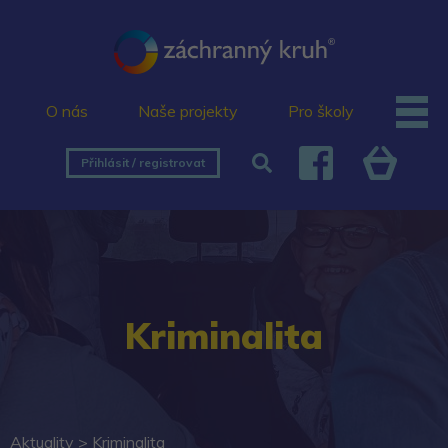
O nás
Naše projekty
Pro školy
Přihlásit / registrovat
Kriminalita
Aktuality >
Kriminalita