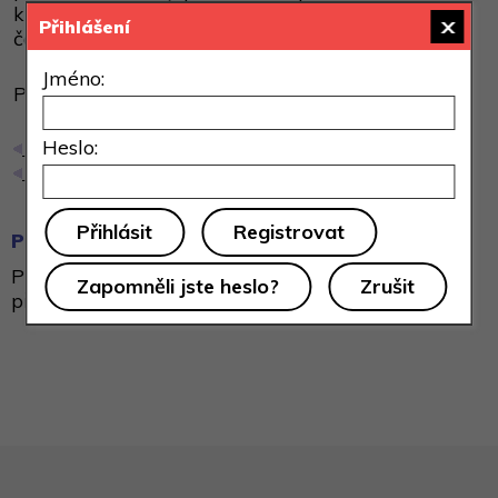
k vytvoření účtu, na který zaslal dle jeho pokynů
Přihlášení
částku 242 euro.
Jméno:
Přečteno 16x
Heslo:
Zpět
Zobrazit článek
Registrovat
Přidat příspěvek
Přidávat příspěvky může pouze registrovaný a
Zapomněli jste heslo?
přihlášený uživatel.