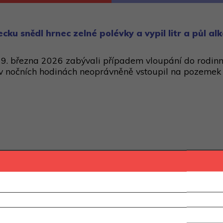
cku snědl hrnec zelné polévky a vypil litr a půl al
i 29. března 2026 zabývali případem vloupání do rodi
v nočních hodinách neoprávněně vstoupil na pozemek
registrovaný a přihlášený uživatel.