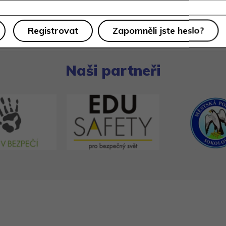
Registrovat
Zapomněli jste heslo?
Naši partneři