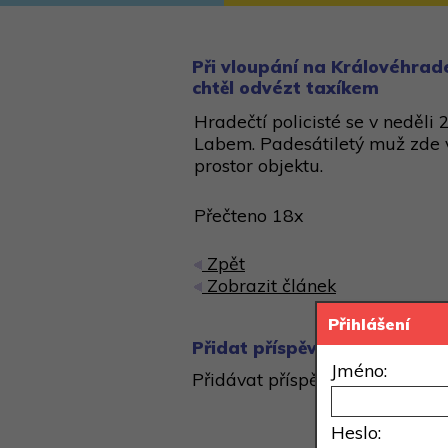
Při vloupání na Královéhrade
chtěl odvézt taxíkem
Hradečtí policisté se v neděl
Labem. Padesátiletý muž zde 
prostor objektu.
Přečteno 18x
Zpět
Zobrazit článek
Přihlášení
Přidat příspěvek
Jméno:
Přidávat příspěvky může pouze 
Heslo: