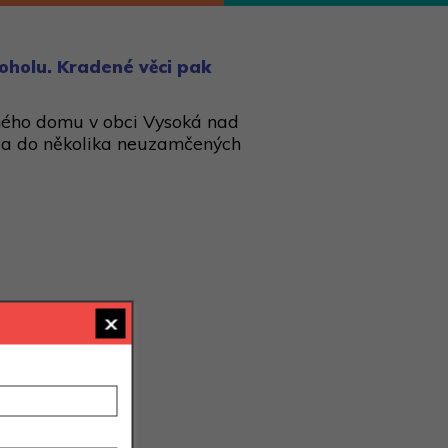
koholu. Kradené věci pak
nného domu v obci Vysoká nad
 a do několika neuzamčených