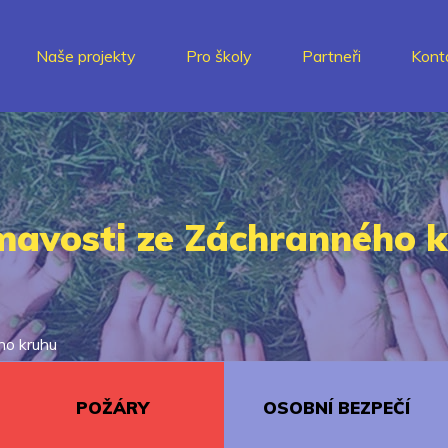
Naše projekty
Pro školy
Partneři
Kont
mavosti ze Záchranného 
ho kruhu
POŽÁRY
OSOBNÍ BEZPEČÍ