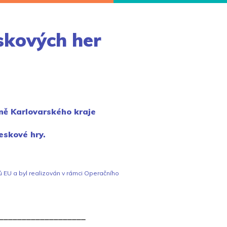
eskových her
ně Karlovarského kraje
deskové hry.
ů EU a byl realizován v rámci Operačního
___________________