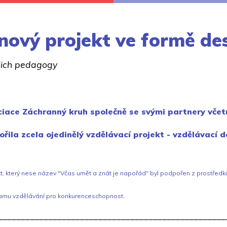
 nový projekt ve formě d
ejich pedagogy
iace Záchranný kruh společně se svými partnery včet
ořila zcela ojedinělý vzdělávací projekt - vzdělávací 
t, který nese název "Včas umět a znát je napořád" byl podpořen z prostředk
amu vzdělávání pro konkurenceschopnost.
__________________________________________________