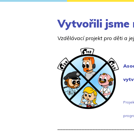
Vytvořili jsme
Vzdělávací projekt pro děti a j
Asoc
vytv
Projek
progr
____________________________