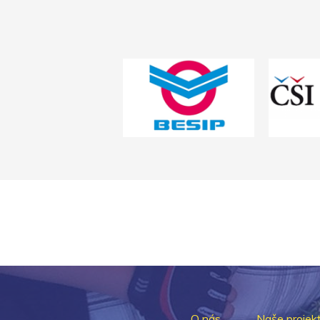
O nás
Naše projek