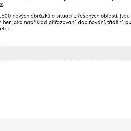
cz
.
1500 nových obrázků a situací z řešených oblastí. Jsou 
her jako například přiřazování, doplňování, třídění, p
etod.