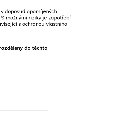
í v doposud opomíjených
. S možnými riziky je zapotřebí
isející s ochranou vlastního
 rozděleny do těchto
___________________