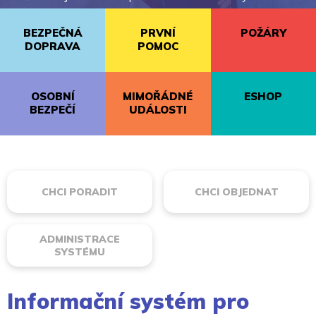
BEZPEČNÁ
PRVNÍ
POŽÁRY
DOPRAVA
POMOC
OSOBNÍ
MIMOŘÁDNÉ
ESHOP
BEZPEČÍ
UDÁLOSTI
CHCI PORADIT
CHCI OBJEDNAT
ADMINISTRACE
SYSTÉMU
Informační systém pro