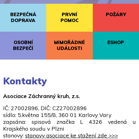
BEZPEČNÁ
PRVNÍ
POŽÁRY
DOPRAVA
POMOC
OSOBNÍ
MIMOŘÁDNÉ
ESHOP
BEZPEČÍ
UDÁLOSTI
Kontakty
Asociace Záchranný kruh, z.s.
IČ: 27002896, DIČ: CZ27002896
sídlo: 5.května 155/8, 360 01 Karlovy Vary
zapsána: spisová značka L 4326 vedená u
Krajského soudu v Plzni
stanovy:
stanovy asociace ke stažení zde >>>