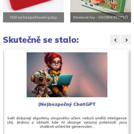
Nůž na bezpečnostní pásy
Deskové hry - OSOBNÍ BEZPEČÍ
Skutečně se stalo:
(Ne)bezpečný ChatGPT
Svět dobývají algoritmy strojového učení, neboli umělá inteligence
(AI). Jednou z oblastí, kde AI ukazuje výrazný potenciál, jsou
chatboti určení ke generování…