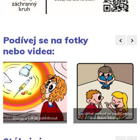
Podívej se na fotky
nebo videa:
Co dělat pokud jsi obětí nebo
Drogy a jak je odmítnout
svědkem šikany?