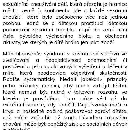
sexuálního zneužívání dětí, která přesahuje hranice
města, země či kontinentu. Jde o každé sexuální
zneužití, které bylo způsobeno více než jednou
osobou. Jedná se o dětskou prostituci, dětskou
pornografii, sexuální turistiku např. do zemí Jižní
Asie, bývalého východního bloku a obchodní
aktivity, ve kterých je dítě bráno jen jako zboží.
Münchhausenův syndrom v zastoupení spočívá ve
zveličování a neobjektivnosti onemocnění či
postižení a jeho opakovaných vyšetření a léčení v
míře, která neodpovídá objektivní skutečnosti.
Rodiče systematicky hledají jakékoliv příznaky
nebo náznaky nemoci, aby mohli zahájit léčbu,
která nemusí být nutná v takovém rozsahu, ve
kterém je prováděna. Toto může vést až do
extrémní situace, kdy rodič falšuje vzorky moči a
krve, a následně začíná poškozovat zdraví dítěte,
což může způsobit až smrt. Důvodem takového
chování může být peněžitý zisk ze sociálních dávek