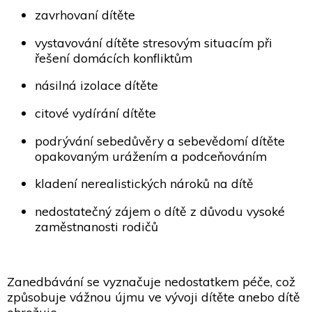
zavrhovaní dítěte
vystavování dítěte stresovým situacím při
řešení domácích konfliktům
násilná izolace dítěte
citové vydírání dítěte
podrývání sebedůvěry a sebevědomí dítěte
opakovaným urážením a podceňováním
kladení nerealistických nároků na dítě
nedostatečný zájem o dítě z důvodu vysoké
zaměstnanosti rodičů
Zanedbávání se vyznačuje nedostatkem péče, což
způsobuje vážnou újmu ve vývoji dítěte anebo dítě
ohrožuje.