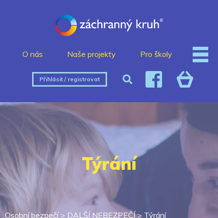
O nás
Naše projekty
Pro školy
Přihlásit / registrovat
Týrání
Osobní bezpečí
>
DALŠÍ NEBEZPEČÍ
>
Týrání