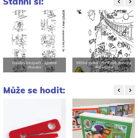
Stáhni si:
Osobní bezpečí - špatné
Běžná rizika - Rizikové chování
chování
dětí venku
Může se hodit: