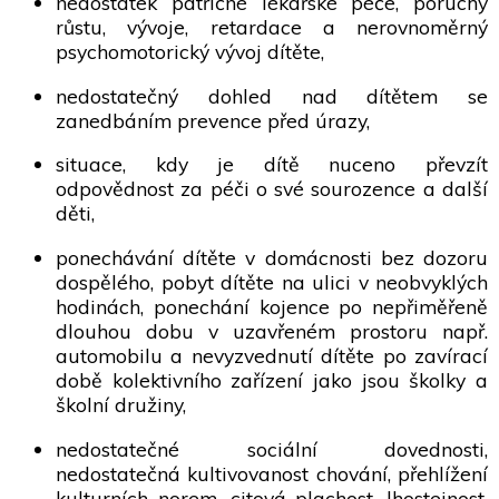
nedostatek patřičné lékařské péče, poruchy
růstu, vývoje, retardace a nerovnoměrný
psychomotorický vývoj dítěte,
nedostatečný dohled nad dítětem se
zanedbáním prevence před úrazy,
situace, kdy je dítě nuceno převzít
odpovědnost za péči o své sourozence a další
děti,
ponechávání dítěte v domácnosti bez dozoru
dospělého, pobyt dítěte na ulici v neobvyklých
hodinách, ponechání kojence po nepřiměřeně
dlouhou dobu v uzavřeném prostoru např.
automobilu a nevyzvednutí dítěte po zavírací
době kolektivního zařízení jako jsou školky a
školní družiny,
nedostatečné sociální dovednosti,
nedostatečná kultivovanost chování, přehlížení
kulturních norem, citová plachost, lhostejnost,