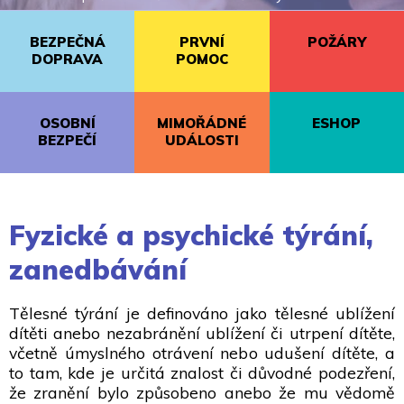
BEZPEČNÁ
PRVNÍ
POŽÁRY
DOPRAVA
POMOC
OSOBNÍ
MIMOŘÁDNÉ
ESHOP
BEZPEČÍ
UDÁLOSTI
Fyzické a psychické týrání,
zanedbávání
Tělesné týrání je definováno jako tělesné ublížení
dítěti anebo nezabránění ublížení či utrpení dítěte,
včetně úmyslného otrávení nebo udušení dítěte, a
to tam, kde je určitá znalost či důvodné podezření,
že zranění bylo způsobeno anebo že mu vědomě