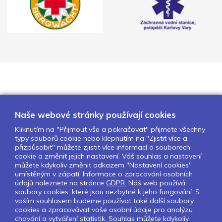
Naše webové stránky používají cookies
Kliknutím na "Přijmout vše a pokračovat" přijmete všechny
typy souborů cookie nebo klepnutím na "Zjistit více a
O nás
Naše projekty
Pro školy
přizpůsobit" můžete zjistit více informací o souborech
cookie a změnit jejich nastavení. Váš souhlas a nastavení
Partneři
Kontakty
GDPR
můžete kdykoliv změnit odkazem "Nastavení cookies"
Nastavení cookies
umístěným v zápatí. Informace o zpracování osobních
údajů naleznete na stránce
GDPR.
Náš web používá
soubory cookies, které jsou nezbytné k jeho fungování. S
Sledujte nás:
vaším souhlasem budeme používat také další soubory
cookies a zpracovávat vaše osobní údaje pro analýzu
chování a vytváření statistik. Souhlas můžete kdykoliv