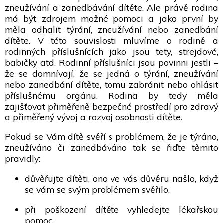
zneužívání a zanedbávání dítěte. Ale právě rodina
má být zdrojem možné pomoci a jako první by
měla odhalit týrání, zneužívání nebo zanedbání
dítěte. V této souvislosti mluvíme o rodině a
rodinných příslušnících jako jsou tety, strejdové,
babičky atd. Rodinní příslušníci jsou povinni jestli –
že se domnívají, že se jedná o týrání, zneužívání
nebo zanedbání dítěte, tomu zabránit nebo ohlásit
příslušnému orgánu. Rodina by tedy měla
zajišťovat přiměřeně bezpečné prostředí pro zdravý
a přiměřený vývoj a rozvoj osobnosti dítěte.
Pokud se Vám dítě svěří s problémem, že je týráno,
zneužíváno či zanedbáváno tak se řiďte těmito
pravidly:
důvěřujte dítěti, ono ve vás důvěru našlo, když
se vám se svým problémem svěřilo,
při poškození dítěte vyhledejte lékařskou
pomoc,