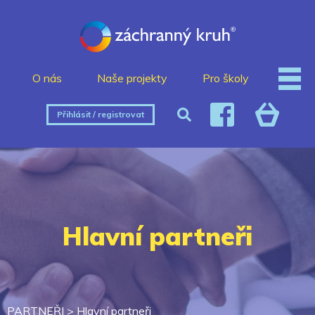
O nás
Naše projekty
Pro školy
Přihlásit / registrovat
Hlavní partneři
PARTNEŘI
>
Hlavní partneři