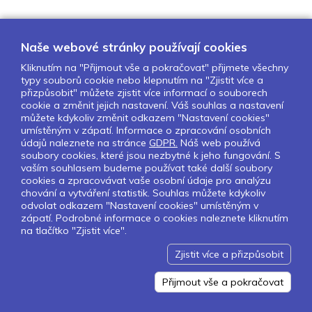
Naše webové stránky používají cookies
Kliknutím na "Přijmout vše a pokračovat" přijmete všechny
typy souborů cookie nebo klepnutím na "Zjistit více a
O nás
Naše projekty
Pro školy
přizpůsobit" můžete zjistit více informací o souborech
cookie a změnit jejich nastavení. Váš souhlas a nastavení
Partneři
Kontakty
GDPR
můžete kdykoliv změnit odkazem "Nastavení cookies"
Nastavení cookies
umístěným v zápatí. Informace o zpracování osobních
údajů naleznete na stránce
GDPR.
Náš web používá
soubory cookies, které jsou nezbytné k jeho fungování. S
Sledujte nás:
vaším souhlasem budeme používat také další soubory
cookies a zpracovávat vaše osobní údaje pro analýzu
chování a vytváření statistik. Souhlas můžete kdykoliv
odvolat odkazem "Nastavení cookies" umístěným v
zápatí. Podrobné informace o cookies naleznete kliknutím
Pokud chcete dostávat pravidelný
na tlačítko "Zjistit více".
Newsletter klikněte
zde
.
Zjistit více a přizpůsobit
Design by Lesensky.cz
Developed by ©
Smartware s.r.o.
Redakční systém MultiCMS
Přijmout vše a pokračovat