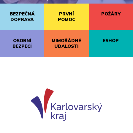
BEZPEČNÁ
PRVNÍ
POŽÁRY
DOPRAVA
POMOC
OSOBNÍ
MIMOŘÁDNÉ
ESHOP
BEZPEČÍ
UDÁLOSTI