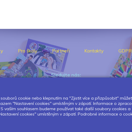
ty
Pro školy
Partneři
Kontakty
GDPR
Sledujte nás:
souborů cookie nebo klepnutím na "Zjistit více a přizpůsobit" můžete 
Pokud chcete dostávat pravidelný
dkazem "Nastavení cookies" umístěným v zápatí. Informace o zpraco
Newsletter klikněte
zde
.
í. S vaším souhlasem budeme používat také další soubory cookies a
astavení cookies" umístěným v zápatí. Podrobné informace o cookies 