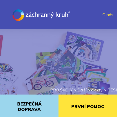
O nás
PRO ŠKOLY
>
Další projekty
>
DES
BEZPEČNÁ
PRVNÍ POMOC
DOPRAVA