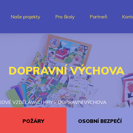
Naše projekty
Pro školy
Partneři
Kont
DOPRAVNÍ VÝCHOVA
KOVÉ VZDĚLÁVACÍ HRY
>
DOPRAVNÍ VÝCHOVA
POŽÁRY
OSOBNÍ BEZPEČÍ