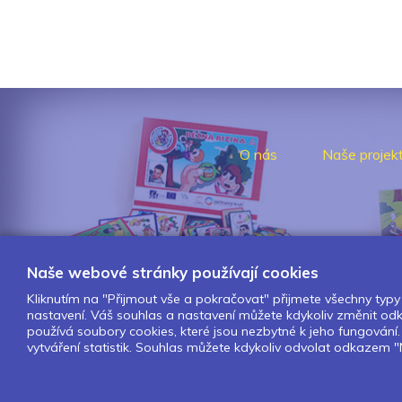
O nás
Naše projek
Naše webové stránky používají cookies
Kliknutím na "Přijmout vše a pokračovat" přijmete všechny typy 
nastavení. Váš souhlas a nastavení můžete kdykoliv změnit o
používá soubory cookies, které jsou nezbytné k jeho fungován
vytváření statistik. Souhlas můžete kdykoliv odvolat odkazem "N
Design by Lesensky.cz
Developed by ©
Smartware s.r.o.