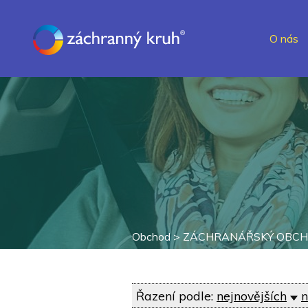
O nás
Obchod >
ZÁCHRANÁŘSKÝ OBC
Řazení podle:
nejnovějších
n