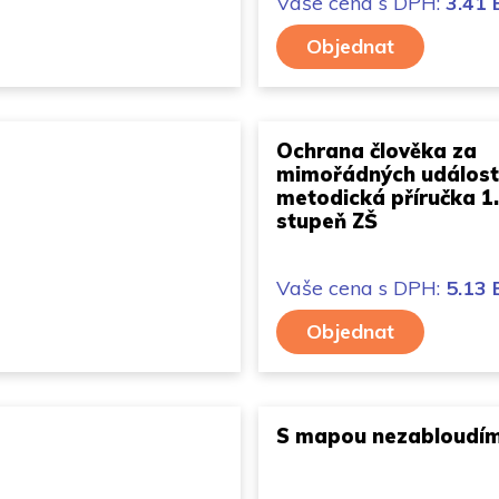
Vaše cena
s DPH:
3.41
Objednat
Ochrana člověka za
mimořádných událostí
metodická příručka 1.
stupeň ZŠ
Vaše cena
s DPH:
5.13
Objednat
S mapou nezabloudí