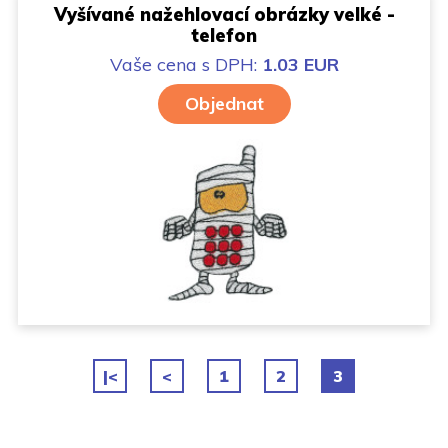
Vyšívané nažehlovací obrázky velké -
telefon
Vaše cena
s DPH:
1.03 EUR
Objednat
|<
<
1
2
3