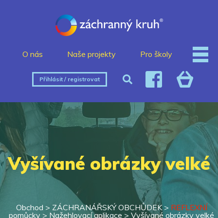
O nás
Naše projekty
Pro školy
Přihlásit / registrovat
Vyšívané obrázky velké
Obchod >
ZÁCHRANÁŘSKÝ OBCHŮDEK
>
REFLEXNÍ
pomůcky
>
Nažehlovací aplikace
>
Vyšívané obrázky velké