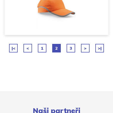
|<
<
1
2
3
>
>|
Naši partneři