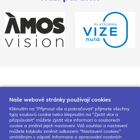
Naše webové stránky používají cookies
Kliknutím na "Přijmout vše a pokračovat" přijmete všechny
typy souborů cookie nebo klepnutím na "Zjistit více a
O nás
Naše projekty
Pro školy
přizpůsobit" můžete zjistit více informací o souborech
cookie a změnit jejich nastavení. Váš souhlas a nastavení
Partneři
Kontakty
GDPR
můžete kdykoliv změnit odkazem "Nastavení cookies"
Nastavení cookies
umístěným v zápatí. Informace o zpracování osobních