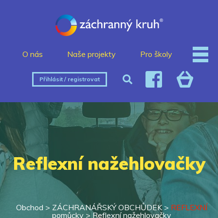
O nás
Naše projekty
Pro školy
Přihlásit / registrovat
Reflexní nažehlovačky
Obchod >
ZÁCHRANÁŘSKÝ OBCHŮDEK
>
REFLEXNÍ
pomůcky
>
Reflexní nažehlovačky