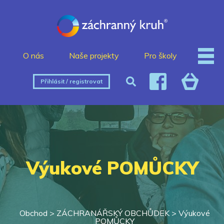
O nás
Naše projekty
Pro školy
Přihlásit / registrovat
Výukové POMŮCKY
Obchod >
ZÁCHRANÁŘSKÝ OBCHŮDEK
>
Výukové
POMŮCKY