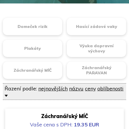
Domeček rizik
Hasící zádové vaky
Výuka dopravní
Plakáty
výchovy
Záchranářský
Záchranářský MÍČ
PARAVAN
Řazení podle:
nejnovějších
názvu
ceny
oblíbenosti
Záchranářský MÍČ
Vaše cena
s DPH:
19.35 EUR