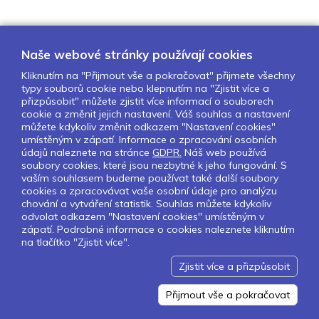
Naše webové stránky používají cookies
Kliknutím na "Přijmout vše a pokračovat" přijmete všechny
typy souborů cookie nebo klepnutím na "Zjistit více a
O nás
Naše projekty
Pro školy
přizpůsobit" můžete zjistit více informací o souborech
cookie a změnit jejich nastavení. Váš souhlas a nastavení
Partneři
Kontakty
GDPR
můžete kdykoliv změnit odkazem "Nastavení cookies"
Nastavení cookies
umístěným v zápatí. Informace o zpracování osobních
údajů naleznete na stránce
GDPR.
Náš web používá
Obchodní a licenční podmínky
soubory cookies, které jsou nezbytné k jeho fungování. S
vaším souhlasem budeme používat také další soubory
cookies a zpracovávat vaše osobní údaje pro analýzu
Sledujte nás:
chování a vytváření statistik. Souhlas můžete kdykoliv
odvolat odkazem "Nastavení cookies" umístěným v
zápatí. Podrobné informace o cookies naleznete kliknutím
na tlačítko "Zjistit více".
Pokud chcete dostávat pravidelný
Newsletter klikněte
zde
.
Zjistit více a přizpůsobit
Design by Lesensky.cz
Developed by ©
Smartware s.r.o.
Redakční systém MultiCMS
Přijmout vše a pokračovat