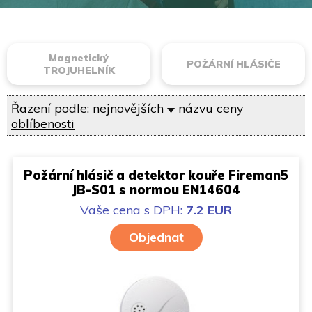
Magnetický
POŽÁRNÍ HLÁSIČE
TROJUHELNÍK
Řazení podle:
nejnovějších
názvu
ceny
oblíbenosti
Požární hlásič a detektor kouře Fireman5
JB-S01 s normou EN14604
Vaše cena
s DPH:
7.2 EUR
Objednat