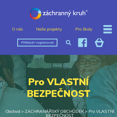
O nás
Naše projekty
Pro školy
Přihlásit / registrovat
Pro VLASTNÍ
BEZPEČNOST
Obchod >
ZÁCHRANÁŘSKÝ OBCHŮDEK
>
Pro VLASTNÍ
BEZPEČNOST