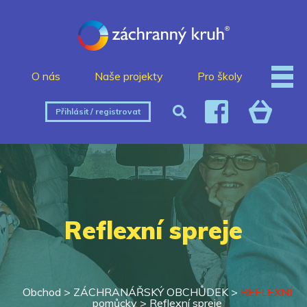
O nás
Naše projekty
Pro školy
Přihlásit / registrovat
Reflexní spreje
Obchod >
ZÁCHRANÁŘSKÝ OBCHŮDEK
>
REFLEXNÍ
pomůcky
>
Reflexní spreje