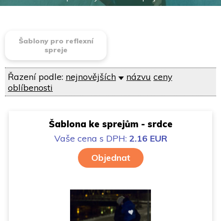
Šablony pro reflexní
spreje
Řazení podle:
nejnovějších
názvu
ceny
oblíbenosti
Šablona ke sprejům - srdce
Vaše cena
s DPH:
2.16 EUR
Objednat