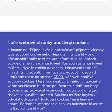
Naše webové stránky používají cookies
Kliknutím na "Přijmout vše a pokračovat" přijmete všechny
typy souborů cookie nebo klepnutím na "Zjistit více a
O nás
Naše projekty
Pro školy
přizpůsobit" můžete zjistit více informací o souborech
cookie a změnit jejich nastavení. Váš souhlas a nastavení
Partneři
Kontakty
GDPR
můžete kdykoliv změnit odkazem "Nastavení cookies"
Nastavení cookies
umístěným v zápatí. Informace o zpracování osobních
údajů naleznete na stránce
GDPR.
Náš web používá
Obchodní a licenční podmínky
soubory cookies, které jsou nezbytné k jeho fungování. S
vaším souhlasem budeme používat také další soubory
cookies a zpracovávat vaše osobní údaje pro analýzu
Sledujte nás:
chování a vytváření statistik. Souhlas můžete kdykoliv
odvolat odkazem "Nastavení cookies" umístěným v
zápatí. Podrobné informace o cookies naleznete kliknutím
na tlačítko "Zjistit více".
Pokud chcete dostávat pravidelný