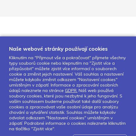
Naše webové stránky používají cookies
Kliknutím na "Přijmout vše a pokračovat" přijmete všechny
typy souborů cookie nebo klepnutím na "Zjistit více a
O nás
Naše projekty
Pro školy
přizpůsobit" můžete zjistit více informací o souborech
cookie a změnit jejich nastavení. Váš souhlas a nastavení
Partneři
Kontakty
GDPR
můžete kdykoliv změnit odkazem "Nastavení cookies"
Nastavení cookies
umístěným v zápatí. Informace o zpracování osobních
údajů naleznete na stránce
GDPR.
Náš web používá
Obchodní a licenční podmínky
soubory cookies, které jsou nezbytné k jeho fungování. S
vaším souhlasem budeme používat také další soubory
cookies a zpracovávat vaše osobní údaje pro analýzu
Sledujte nás:
chování a vytváření statistik. Souhlas můžete kdykoliv
odvolat odkazem "Nastavení cookies" umístěným v
zápatí. Podrobné informace o cookies naleznete kliknutím
na tlačítko "Zjistit více".
Pokud chcete dostávat pravidelný