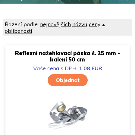
Řazení podle:
nejnovějších
názvu
ceny
oblíbenosti
Reflexní nažehlovací páska š. 25 mm -
balení 50 cm
Vaše cena
s DPH:
1.08 EUR
Objednat