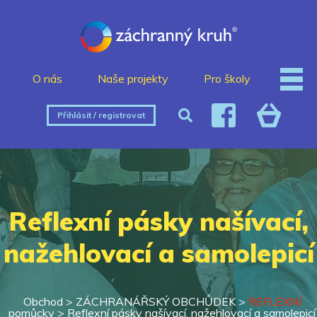
O nás
Naše projekty
Pro školy
Přihlásit / registrovat
Reflexní pásky našívací,
nažehlovací a samolepicí
Obchod >
ZÁCHRANÁŘSKÝ OBCHŮDEK
>
REFLEXNÍ
pomůcky
>
Reflexní pásky našívací, nažehlovací a samolepicí