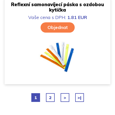
Reflexní samonavíjecí páska s ozdobou
kytička
Vaše cena
s DPH:
1.81 EUR
Objednat
1
2
>
>|