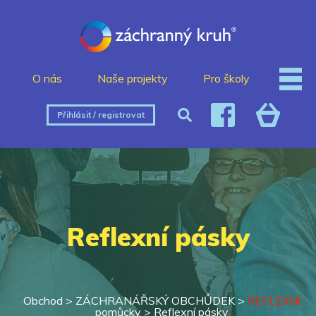
O nás
Naše projekty
Pro školy
Přihlásit / registrovat
Reflexní pásky
Obchod >
ZÁCHRANÁŘSKÝ OBCHŮDEK
>
REFLEXNÍ
pomůcky
>
Reflexní pásky