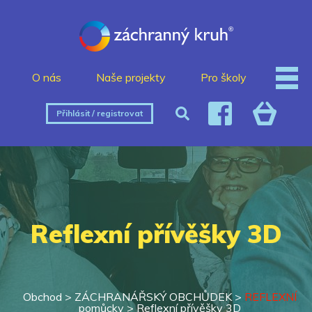
O nás
Naše projekty
Pro školy
Přihlásit / registrovat
Reflexní přívěšky 3D
Obchod >
ZÁCHRANÁŘSKÝ OBCHŮDEK
>
REFLEXNÍ
pomůcky
>
Reflexní přívěšky 3D