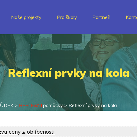
Naše projekty
Pro školy
Partneři
Kont
Reflexní prvky na kola
HŮDEK
>
REFLEXNÍ
pomůcky
>
Reflexní prvky na kola
zvu
ceny
oblíbenosti