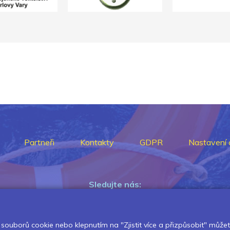
Partneři
Kontakty
GDPR
Nastavení 
Sledujte nás:
souborů cookie nebo klepnutím na "Zjistit více a přizpůsobit" můžete 
Pokud chcete dostávat pravidelný