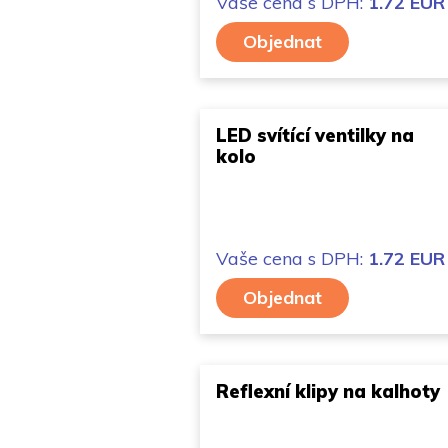
Vaše cena
s DPH:
1.72 EUR
Objednat
LED svítící ventilky na
kolo
Vaše cena
s DPH:
1.72 EUR
Objednat
Reflexní klipy na kalhoty