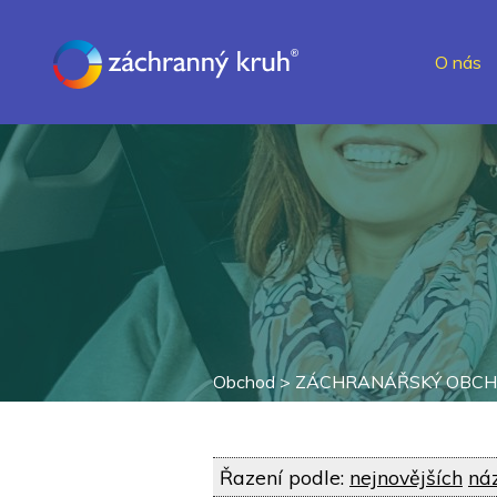
O nás
Obchod >
ZÁCHRANÁŘSKÝ OBC
Řazení podle:
nejnovějších
ná