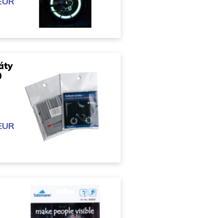
 EUR
áty
0
 EUR