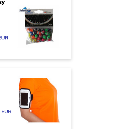
ky
 EUR
4 EUR