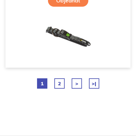
Objednat
1
2
>
>|