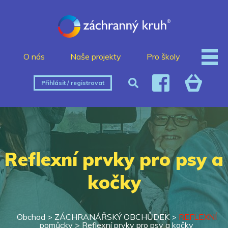
O nás
Naše projekty
Pro školy
Přihlásit / registrovat
Reflexní prvky pro psy a
kočky
Obchod >
ZÁCHRANÁŘSKÝ OBCHŮDEK
>
REFLEXNÍ
pomůcky
>
Reflexní prvky pro psy a kočky