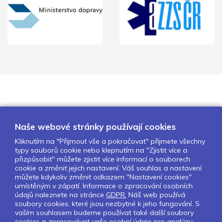
Naše webové stránky používají cookies
Kliknutím na "Přijmout vše a pokračovat" přijmete všechny
typy souborů cookie nebo klepnutím na "Zjistit více a
O nás
Naše projekty
Pro školy
přizpůsobit" můžete zjistit více informací o souborech
cookie a změnit jejich nastavení. Váš souhlas a nastavení
Partneři
Kontakty
GDPR
můžete kdykoliv změnit odkazem "Nastavení cookies"
Nastavení cookies
umístěným v zápatí. Informace o zpracování osobních
údajů naleznete na stránce
GDPR.
Náš web používá
Obchodní a licenční podmínky
soubory cookies, které jsou nezbytné k jeho fungování. S
vaším souhlasem budeme používat také další soubory
cookies a zpracovávat vaše osobní údaje pro analýzu