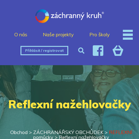
O nás
Naše projekty
Pro školy
Přihlásit / registrovat
Reflexní nažehlovačky
Obchod >
ZÁCHRANÁŘSKÝ OBCHŮDEK
>
REFLEXNÍ
pomůcky
>
Reflexní nažehlovačky