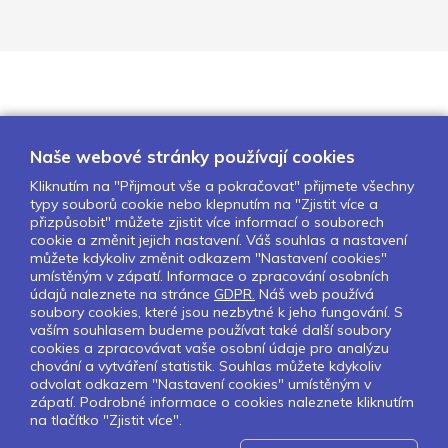
Naše webové stránky používají cookies
Kliknutím na "Přijmout vše a pokračovat" přijmete všechny
typy souborů cookie nebo klepnutím na "Zjistit více a
O nás
Naše projekty
Pro školy
přizpůsobit" můžete zjistit více informací o souborech
cookie a změnit jejich nastavení. Váš souhlas a nastavení
Partneři
Kontakty
GDPR
můžete kdykoliv změnit odkazem "Nastavení cookies"
Nastavení cookies
umístěným v zápatí. Informace o zpracování osobních
údajů naleznete na stránce
GDPR.
Náš web používá
Obchodní a licenční podmínky
soubory cookies, které jsou nezbytné k jeho fungování. S
vaším souhlasem budeme používat také další soubory
cookies a zpracovávat vaše osobní údaje pro analýzu
Sledujte nás:
chování a vytváření statistik. Souhlas můžete kdykoliv
odvolat odkazem "Nastavení cookies" umístěným v
zápatí. Podrobné informace o cookies naleznete kliknutím
na tlačítko "Zjistit více".
Pokud chcete dostávat pravidelný