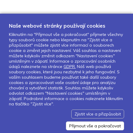
Naše webové stránky používají cookies
Kliknutím na "Přijmout vše a pokračovat" přijmete všechny
typy souborů cookie nebo klepnutím na "Zjistit více a
O nás
Naše projekty
Pro školy
přizpůsobit" můžete zjistit více informací o souborech
cookie a změnit jejich nastavení. Váš souhlas a nastavení
Partneři
Kontakty
GDPR
můžete kdykoliv změnit odkazem "Nastavení cookies"
Nastavení cookies
umístěným v zápatí. Informace o zpracování osobních
údajů naleznete na stránce
GDPR.
Náš web používá
Obchodní a licenční podmínky
soubory cookies, které jsou nezbytné k jeho fungování. S
vaším souhlasem budeme používat také další soubory
cookies a zpracovávat vaše osobní údaje pro analýzu
Sledujte nás:
chování a vytváření statistik. Souhlas můžete kdykoliv
odvolat odkazem "Nastavení cookies" umístěným v
zápatí. Podrobné informace o cookies naleznete kliknutím
na tlačítko "Zjistit více".
Pokud chcete dostávat pravidelný
Newsletter klikněte
zde
.
Zjistit více a přizpůsobit
Design by Lesensky.cz
Developed by ©
Smartware s.r.o.
Redakční systém MultiCMS
Přijmout vše a pokračovat