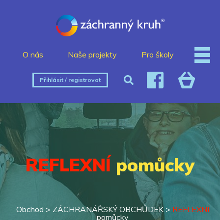
O nás
Naše projekty
Pro školy
Přihlásit / registrovat
REFLEXNÍ
pomůcky
Obchod >
ZÁCHRANÁŘSKÝ OBCHŮDEK
>
REFLEXNÍ
pomůcky