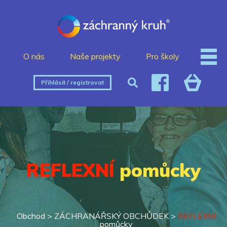
O nás
Naše projekty
Pro školy
Přihlásit / registrovat
REFLEXNÍ
pomůcky
Obchod >
ZÁCHRANÁŘSKÝ OBCHŮDEK
>
REFLEXNÍ
pomůcky