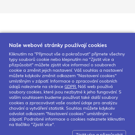
Naše webové stránky používají cookies
Kliknutím na "Přijmout vše a pokračovat" přijmete všechny
typy souborů cookie nebo klepnutím na "Zjistit více a
O nás
Naše projekty
Pro školy
přizpůsobit" můžete zjistit více informací o souborech
cookie a změnit jejich nastavení. Váš souhlas a nastavení
Partneři
Kontakty
GDPR
můžete kdykoliv změnit odkazem "Nastavení cookies"
Nastavení cookies
umístěným v zápatí. Informace o zpracování osobních
údajů naleznete na stránce
GDPR.
Náš web používá
Obchodní a licenční podmínky
soubory cookies, které jsou nezbytné k jeho fungování. S
vaším souhlasem budeme používat také další soubory
cookies a zpracovávat vaše osobní údaje pro analýzu
Sledujte nás:
chování a vytváření statistik. Souhlas můžete kdykoliv
odvolat odkazem "Nastavení cookies" umístěným v
zápatí. Podrobné informace o cookies naleznete kliknutím
na tlačítko "Zjistit více".
Pokud chcete dostávat pravidelný
Newsletter klikněte
zde
.
Zjistit více a přizpůsobit