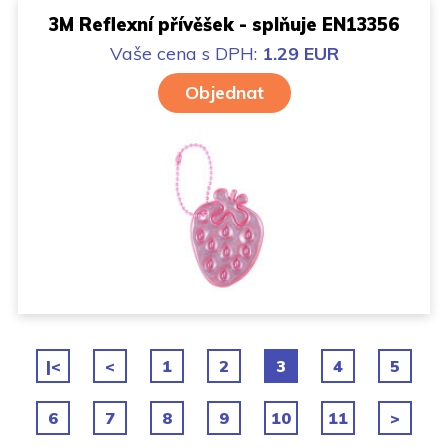
3M Reflexní přívěšek - splňuje EN13356
Vaše cena
s DPH:
1.29 EUR
Objednat
|<
<
1
2
3
4
5
6
7
8
9
10
11
>