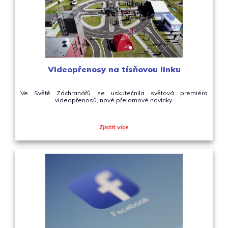
Videopřenosy na tísňovou linku
Ve Světě Záchranářů se uskutečnila světová premiéra
videopřenosů, nové přelomové novinky.
Zjistit více