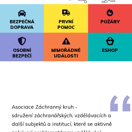
BEZPEČNÁ
PRVNÍ
POŽÁRY
DOPRAVA
POMOC
OSOBNÍ
MIMOŘÁDNÉ
ESHOP
BEZPEČÍ
UDÁLOSTI
Asociace Záchranný kruh -
sdružení
záchranářských, vzdělávacích a
další subjektů a institucí, které se aktivně