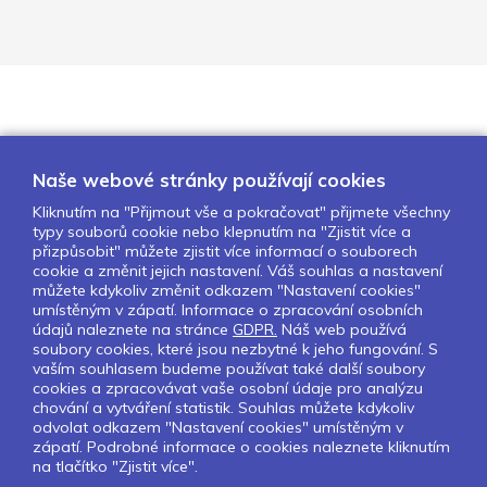
Naše webové stránky používají cookies
Kliknutím na "Přijmout vše a pokračovat" přijmete všechny
typy souborů cookie nebo klepnutím na "Zjistit více a
O nás
Naše projekty
Pro školy
přizpůsobit" můžete zjistit více informací o souborech
cookie a změnit jejich nastavení. Váš souhlas a nastavení
Partneři
Kontakty
GDPR
můžete kdykoliv změnit odkazem "Nastavení cookies"
Nastavení cookies
umístěným v zápatí. Informace o zpracování osobních
údajů naleznete na stránce
GDPR.
Náš web používá
soubory cookies, které jsou nezbytné k jeho fungování. S
Sledujte nás:
vaším souhlasem budeme používat také další soubory
cookies a zpracovávat vaše osobní údaje pro analýzu
chování a vytváření statistik. Souhlas můžete kdykoliv
odvolat odkazem "Nastavení cookies" umístěným v
zápatí. Podrobné informace o cookies naleznete kliknutím
Pokud chcete dostávat pravidelný
na tlačítko "Zjistit více".
Newsletter klikněte
zde
.