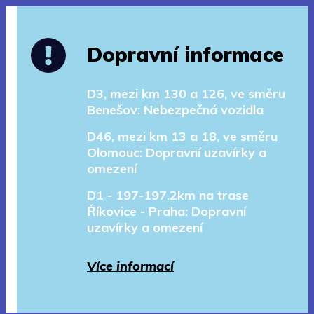
Dopravní informace
D3, mezi km 130 a 126, ve směru
Benešov: Nebezpečná vozidla
D46, mezi km 13 a 18, ve směru
Olomouc: Dopravní uzavírky a
omezení
D1 - 197-197.2km na trase
Říkovice - Praha: Dopravní
uzavírky a omezení
Více informací