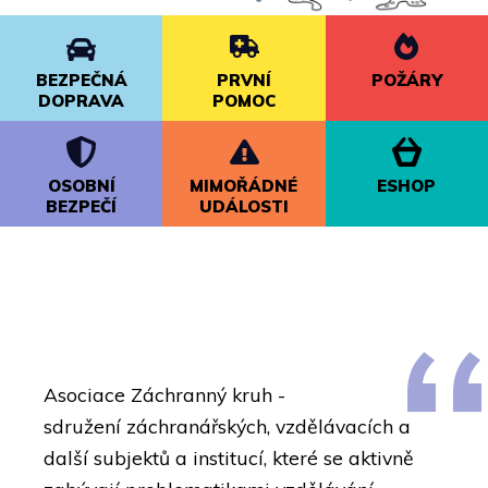
BEZPEČNÁ
PRVNÍ
POŽÁRY
DOPRAVA
POMOC
OSOBNÍ
MIMOŘÁDNÉ
ESHOP
BEZPEČÍ
UDÁLOSTI
Asociace Záchranný kruh -
sdružení
záchranářských, vzdělávacích a
další subjektů a institucí, které se aktivně