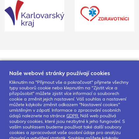
Naše webové stránky používají cookies
Kliknutím na "Přijmout vše a pokračovat" přijmete všechny
typy souborů cookie nebo klepnutím na "Zjistit více a
přizpůsobit" můžete zjistit více informací o souborech
cookie a změnit jejich nastavení. Váš souhlas a nastavení
O nás
Naše projekty
Pro školy
můžete kdykoliv změnit odkazem "Nastavení cookies"
Partneři
Kontakty
GDPR
umístěným v zápatí. Informace o zpracování osobních
údajů naleznete na stránce
GDPR.
Náš web používá
Nastavení cookies
soubory cookies, které jsou nezbytné k jeho fungování. S
vaším souhlasem budeme používat také další soubory
cookies a zpracovávat vaše osobní údaje pro analýzu
Sledujte nás:
chování a vytváření statistik. Souhlas můžete kdykoliv