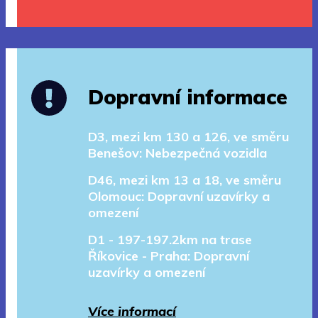
Dopravní informace
D3, mezi km 130 a 126, ve směru
Benešov: Nebezpečná vozidla
D46, mezi km 13 a 18, ve směru
Olomouc: Dopravní uzavírky a
omezení
D1 - 197-197.2km na trase
Říkovice - Praha: Dopravní
uzavírky a omezení
Více informací