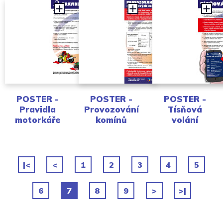
POSTER -
POSTER -
POSTER -
Pravidla
Provozování
Tísňová
motorkáře
komínů
volání
|<
<
1
2
3
4
5
6
7
8
9
>
>|