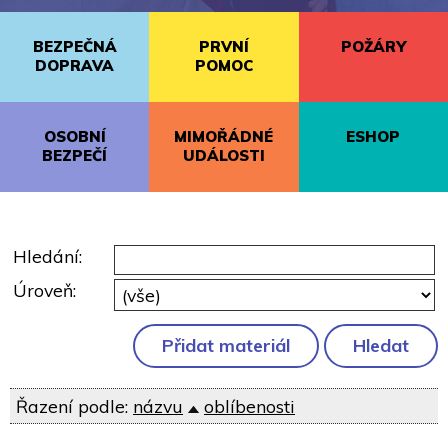
BEZPEČNÁ
PRVNÍ
POŽÁRY
DOPRAVA
POMOC
OSOBNÍ
MIMOŘÁDNÉ
ESHOP
BEZPEČÍ
UDÁLOSTI
Hledání:
Úroveň:
Řazení podle:
názvu
oblíbenosti