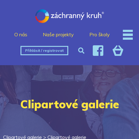
O nás
Naše projekty
Pro školy
Přihlásit / registrovat
Clipartové galerie
Clipartové galerie >
Clipartové galerie