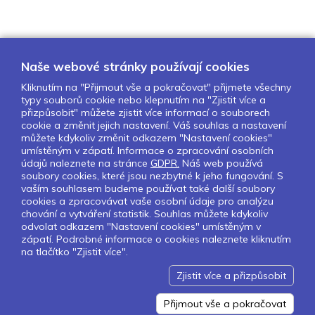
Naše webové stránky používají cookies
Kliknutím na "Přijmout vše a pokračovat" přijmete všechny
typy souborů cookie nebo klepnutím na "Zjistit více a
O nás
Naše projekty
Pro školy
přizpůsobit" můžete zjistit více informací o souborech
cookie a změnit jejich nastavení. Váš souhlas a nastavení
Partneři
Kontakty
GDPR
můžete kdykoliv změnit odkazem "Nastavení cookies"
Nastavení cookies
umístěným v zápatí. Informace o zpracování osobních
údajů naleznete na stránce
GDPR.
Náš web používá
soubory cookies, které jsou nezbytné k jeho fungování. S
Sledujte nás:
vaším souhlasem budeme používat také další soubory
cookies a zpracovávat vaše osobní údaje pro analýzu
chování a vytváření statistik. Souhlas můžete kdykoliv
odvolat odkazem "Nastavení cookies" umístěným v
zápatí. Podrobné informace o cookies naleznete kliknutím
Pokud chcete dostávat pravidelný
na tlačítko "Zjistit více".
Newsletter klikněte
zde
.
Zjistit více a přizpůsobit
Design by Lesensky.cz
Developed by ©
Smartware s.r.o.
Redakční systém MultiCMS
Přijmout vše a pokračovat