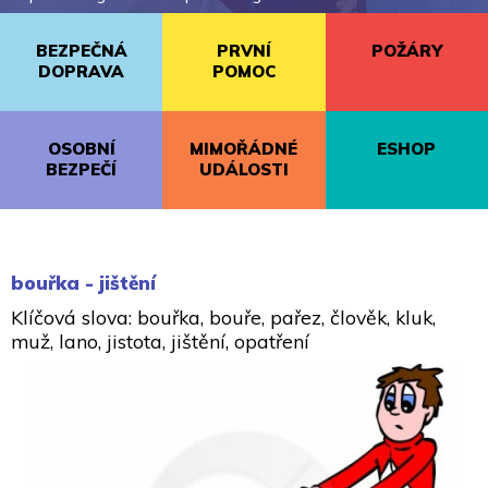
BEZPEČNÁ
PRVNÍ
POŽÁRY
DOPRAVA
POMOC
OSOBNÍ
MIMOŘÁDNÉ
ESHOP
BEZPEČÍ
UDÁLOSTI
bouřka - jištění
Klíčová slova: bouřka, bouře, pařez, člověk, kluk,
muž, lano, jistota, jištění, opatření