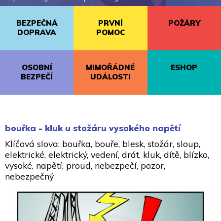
BEZPEČNÁ
PRVNÍ
POŽÁRY
DOPRAVA
POMOC
OSOBNÍ
MIMOŘÁDNÉ
ESHOP
BEZPEČÍ
UDÁLOSTI
bouřka - kluk u stožáru vysokého napětí
Klíčová slova: bouřka, bouře, blesk, stožár, sloup,
elektrické, elektrický, vedení, drát, kluk, dítě, blízko,
vysoké, napětí, proud, nebezpečí, pozor,
nebezpečný