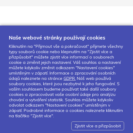
Naše webové stránky používají cookies
Kliknutím na "Přijmout vše a pokračovat" přijmete všechny
typy souborů cookie nebo klepnutím na "Zjistit více a
O nás
Naše projekty
Pro školy
přizpůsobit" můžete zjistit více informací o souborech
cookie a změnit jejich nastavení. Váš souhlas a nastavení
Partneři
Kontakty
GDPR
můžete kdykoliv změnit odkazem "Nastavení cookies"
Nastavení cookies
umístěným v zápatí. Informace o zpracování osobních
údajů naleznete na stránce
GDPR.
Náš web používá
soubory cookies, které jsou nezbytné k jeho fungování. S
Sledujte nás:
vaším souhlasem budeme používat také další soubory
cookies a zpracovávat vaše osobní údaje pro analýzu
chování a vytváření statistik. Souhlas můžete kdykoliv
odvolat odkazem "Nastavení cookies" umístěným v
zápatí. Podrobné informace o cookies naleznete kliknutím
Pokud chcete dostávat pravidelný
na tlačítko "Zjistit více".
Newsletter klikněte
zde
.
Zjistit více a přizpůsobit
Design by Lesensky.cz
Developed by ©
Smartware s.r.o.
Redakční systém MultiCMS