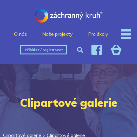
O nás
Naše projekty
Pro školy
Přihlásit / registrovat
Clipartové galerie
Clipartové galerie >
Clipartové galerie