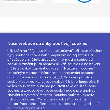
Naše webové stránky používají cookies
Kliknutím na "Přijmout vše a pokračovat" přijmete všechny
typy souborů cookie nebo klepnutím na "Zjistit více a
O nás
Naše projekty
Pro školy
přizpůsobit" můžete zjistit více informací o souborech
cookie a změnit jejich nastavení. Váš souhlas a nastavení
Partneři
Kontakty
GDPR
můžete kdykoliv změnit odkazem "Nastavení cookies"
Nastavení cookies
umístěným v zápatí. Informace o zpracování osobních
údajů naleznete na stránce
GDPR.
Náš web používá
soubory cookies, které jsou nezbytné k jeho fungování. S
Sledujte nás:
vaším souhlasem budeme používat také další soubory
cookies a zpracovávat vaše osobní údaje pro analýzu
chování a vytváření statistik. Souhlas můžete kdykoliv
odvolat odkazem "Nastavení cookies" umístěným v
zápatí. Podrobné informace o cookies naleznete kliknutím
Pokud chcete dostávat pravidelný
na tlačítko "Zjistit více".
Newsletter klikněte
zde
.