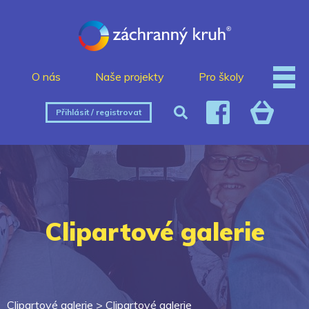
O nás
Naše projekty
Pro školy
Přihlásit / registrovat
Clipartové galerie
Clipartové galerie >
Clipartové galerie