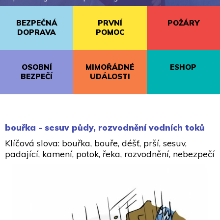
BEZPEČNÁ
PRVNÍ
POŽÁRY
DOPRAVA
POMOC
OSOBNÍ
MIMOŘÁDNÉ
ESHOP
BEZPEČÍ
UDÁLOSTI
bouřka - sesuv půdy, rozvodnění vodních toků
Klíčová slova: bouřka, bouře, déšť, prší, sesuv,
padající, kamení, potok, řeka, rozvodnění, nebezpečí