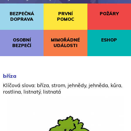
BEZPEČNÁ
PRVNÍ
POŽÁRY
DOPRAVA
POMOC
OSOBNÍ
MIMOŘÁDNÉ
ESHOP
BEZPEČÍ
UDÁLOSTI
bříza
Klíčová slova: bříza, strom, jehnědy, jehněda, kůra,
rostlina, listnatý, listnatá