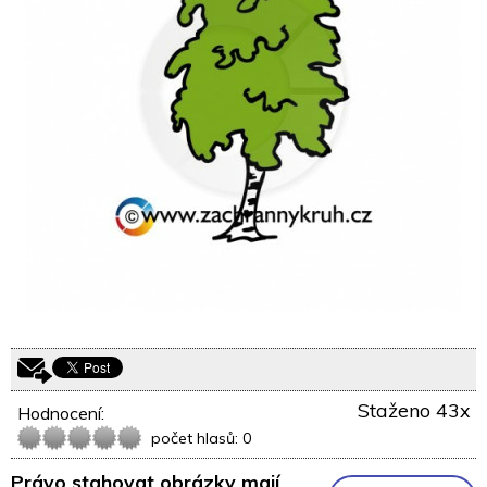
Staženo 43x
Hodnocení:
počet hlasů: 0
Právo stahovat obrázky mají