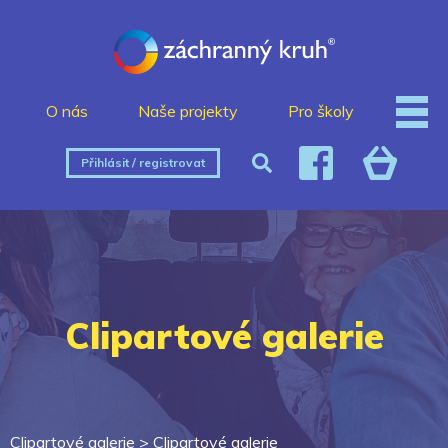
O nás
Naše projekty
Pro školy
Přihlásit / registrovat
Clipartové galerie
Clipartové galerie >
Clipartové galerie