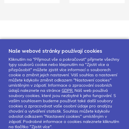
Naše webové stránky používají cookies
Kliknutím na "Přijmout vše a pokračovat" přijmete všechny
typy souborů cookie nebo klepnutím na "Zjistit více a
O nás
Naše projekty
Pro školy
přizpůsobit" můžete zjistit více informací o souborech
cookie a změnit jejich nastavení. Váš souhlas a nastavení
Partneři
Kontakty
GDPR
můžete kdykoliv změnit odkazem "Nastavení cookies"
Nastavení cookies
umístěným v zápatí. Informace o zpracování osobních
údajů naleznete na stránce
GDPR.
Náš web používá
soubory cookies, které jsou nezbytné k jeho fungování. S
Sledujte nás:
vaším souhlasem budeme používat také další soubory
cookies a zpracovávat vaše osobní údaje pro analýzu
chování a vytváření statistik. Souhlas můžete kdykoliv
odvolat odkazem "Nastavení cookies" umístěným v
zápatí. Podrobné informace o cookies naleznete kliknutím
Pokud chcete dostávat pravidelný
na tlačítko "Zjistit více".
Newsletter klikněte
zde
.