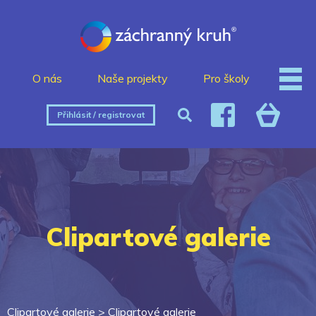
O nás
Naše projekty
Pro školy
Přihlásit / registrovat
Clipartové galerie
Clipartové galerie >
Clipartové galerie