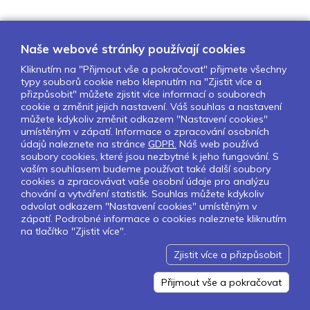
Naše webové stránky používají cookies
Kliknutím na "Přijmout vše a pokračovat" přijmete všechny
typy souborů cookie nebo klepnutím na "Zjistit více a
O nás
Naše projekty
Pro školy
přizpůsobit" můžete zjistit více informací o souborech
cookie a změnit jejich nastavení. Váš souhlas a nastavení
Partneři
Kontakty
GDPR
můžete kdykoliv změnit odkazem "Nastavení cookies"
Nastavení cookies
umístěným v zápatí. Informace o zpracování osobních
údajů naleznete na stránce
GDPR.
Náš web používá
soubory cookies, které jsou nezbytné k jeho fungování. S
Sledujte nás:
vaším souhlasem budeme používat také další soubory
cookies a zpracovávat vaše osobní údaje pro analýzu
chování a vytváření statistik. Souhlas můžete kdykoliv
odvolat odkazem "Nastavení cookies" umístěným v
zápatí. Podrobné informace o cookies naleznete kliknutím
Pokud chcete dostávat pravidelný
na tlačítko "Zjistit více".
Newsletter klikněte
zde
.
Zjistit více a přizpůsobit
Design by Lesensky.cz
Developed by ©
Smartware s.r.o.
Redakční systém MultiCMS
Přijmout vše a pokračovat