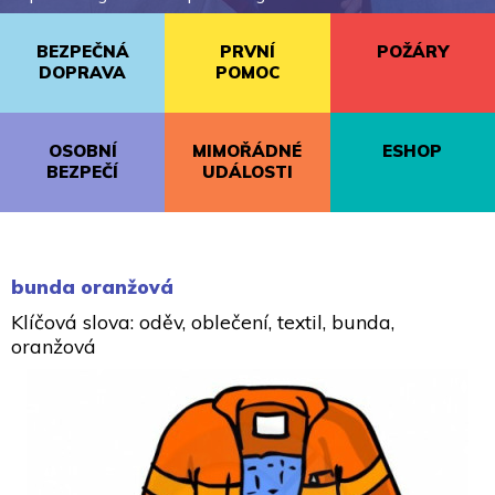
BEZPEČNÁ
PRVNÍ
POŽÁRY
DOPRAVA
POMOC
OSOBNÍ
MIMOŘÁDNÉ
ESHOP
BEZPEČÍ
UDÁLOSTI
bunda oranžová
Klíčová slova: oděv, oblečení, textil, bunda,
oranžová