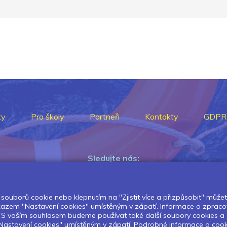
ty
Pro školy
Partneři
Kontakty
GDPR
Sledujte nás:
souborů cookie nebo klepnutím na "Zjistit více a přizpůsobit" můžete 
Pokud chcete dostávat pravidelný
dkazem "Nastavení cookies" umístěným v zápatí. Informace o zpraco
Newsletter klikněte
zde
.
í. S vaším souhlasem budeme používat také další soubory cookies a
astavení cookies" umístěným v zápatí. Podrobné informace o cookies 