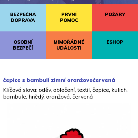
BEZPEČNÁ
PRVNÍ
POŽÁRY
DOPRAVA
POMOC
OSOBNÍ
MIMOŘÁDNÉ
ESHOP
BEZPEČÍ
UDÁLOSTI
čepice s bambulí zimní oranžovočervená
Klíčová slova: oděv, oblečení, textil, čepice, kulich,
bambule, hnědý, oranžová, červená