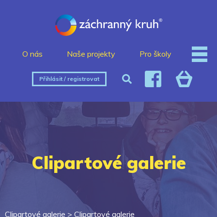
O nás
Naše projekty
Pro školy
Přihlásit / registrovat
Clipartové galerie
Clipartové galerie >
Clipartové galerie