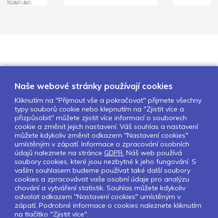
Naše webové stránky používají cookies
Kliknutím na "Přijmout vše a pokračovat" přijmete všechny
typy souborů cookie nebo klepnutím na "Zjistit více a
O nás
Naše projekty
Pro školy
přizpůsobit" můžete zjistit více informací o souborech
cookie a změnit jejich nastavení. Váš souhlas a nastavení
Partneři
Kontakty
GDPR
můžete kdykoliv změnit odkazem "Nastavení cookies"
Nastavení cookies
umístěným v zápatí. Informace o zpracování osobních
údajů naleznete na stránce
GDPR.
Náš web používá
soubory cookies, které jsou nezbytné k jeho fungování. S
Sledujte nás:
vaším souhlasem budeme používat také další soubory
cookies a zpracovávat vaše osobní údaje pro analýzu
chování a vytváření statistik. Souhlas můžete kdykoliv
odvolat odkazem "Nastavení cookies" umístěným v
zápatí. Podrobné informace o cookies naleznete kliknutím
Pokud chcete dostávat pravidelný
na tlačítko "Zjistit více".
Newsletter klikněte
zde
.