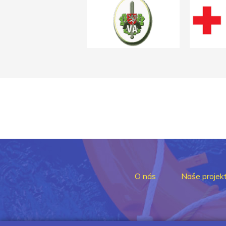
O nás
Naše projek