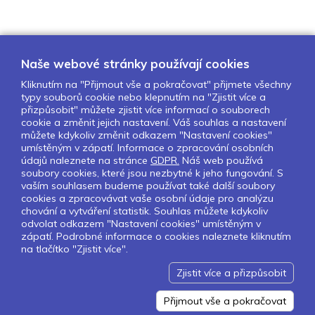
Naše webové stránky používají cookies
Kliknutím na "Přijmout vše a pokračovat" přijmete všechny
typy souborů cookie nebo klepnutím na "Zjistit více a
O nás
Naše projekty
Pro školy
přizpůsobit" můžete zjistit více informací o souborech
cookie a změnit jejich nastavení. Váš souhlas a nastavení
Partneři
Kontakty
GDPR
můžete kdykoliv změnit odkazem "Nastavení cookies"
Nastavení cookies
umístěným v zápatí. Informace o zpracování osobních
údajů naleznete na stránce
GDPR.
Náš web používá
soubory cookies, které jsou nezbytné k jeho fungování. S
Sledujte nás:
vaším souhlasem budeme používat také další soubory
cookies a zpracovávat vaše osobní údaje pro analýzu
chování a vytváření statistik. Souhlas můžete kdykoliv
odvolat odkazem "Nastavení cookies" umístěným v
zápatí. Podrobné informace o cookies naleznete kliknutím
Pokud chcete dostávat pravidelný
na tlačítko "Zjistit více".
Newsletter klikněte
zde
.
Zjistit více a přizpůsobit
Design by Lesensky.cz
Developed by ©
Smartware s.r.o.
Redakční systém MultiCMS
Přijmout vše a pokračovat