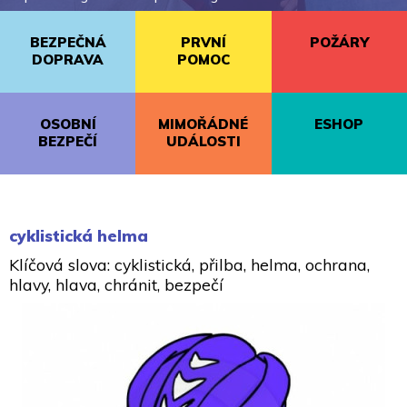
BEZPEČNÁ
PRVNÍ
POŽÁRY
DOPRAVA
POMOC
OSOBNÍ
MIMOŘÁDNÉ
ESHOP
BEZPEČÍ
UDÁLOSTI
cyklistická helma
Klíčová slova: cyklistická, přilba, helma, ochrana,
hlavy, hlava, chránit, bezpečí