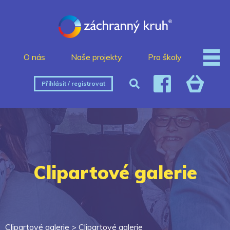
O nás
Naše projekty
Pro školy
Přihlásit / registrovat
Clipartové galerie
Clipartové galerie >
Clipartové galerie