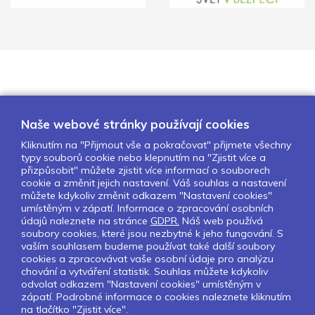
Naše webové stránky používají cookies
Kliknutím na "Přijmout vše a pokračovat" přijmete všechny
typy souborů cookie nebo klepnutím na "Zjistit více a
O nás
Naše projekty
Pro školy
přizpůsobit" můžete zjistit více informací o souborech
cookie a změnit jejich nastavení. Váš souhlas a nastavení
Partneři
Kontakty
GDPR
můžete kdykoliv změnit odkazem "Nastavení cookies"
Nastavení cookies
umístěným v zápatí. Informace o zpracování osobních
údajů naleznete na stránce
GDPR.
Náš web používá
soubory cookies, které jsou nezbytné k jeho fungování. S
Sledujte nás:
vaším souhlasem budeme používat také další soubory
cookies a zpracovávat vaše osobní údaje pro analýzu
chování a vytváření statistik. Souhlas můžete kdykoliv
odvolat odkazem "Nastavení cookies" umístěným v
zápatí. Podrobné informace o cookies naleznete kliknutím
Pokud chcete dostávat pravidelný
na tlačítko "Zjistit více".
Newsletter klikněte
zde
.