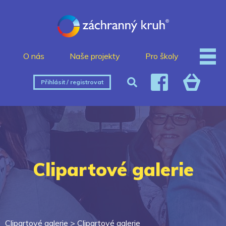
O nás
Naše projekty
Pro školy
Přihlásit / registrovat
Clipartové galerie
Clipartové galerie >
Clipartové galerie