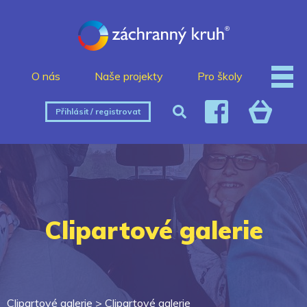
O nás
Naše projekty
Pro školy
Přihlásit / registrovat
Clipartové galerie
Clipartové galerie >
Clipartové galerie