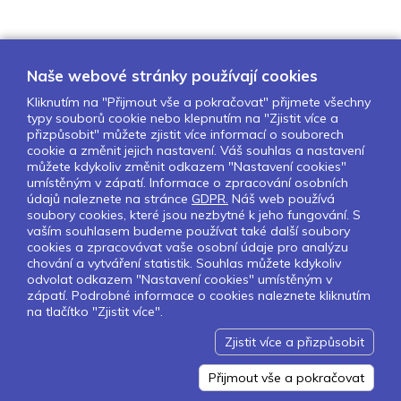
Naše webové stránky používají cookies
Kliknutím na "Přijmout vše a pokračovat" přijmete všechny
typy souborů cookie nebo klepnutím na "Zjistit více a
O nás
Naše projekty
Pro školy
přizpůsobit" můžete zjistit více informací o souborech
cookie a změnit jejich nastavení. Váš souhlas a nastavení
Partneři
Kontakty
GDPR
můžete kdykoliv změnit odkazem "Nastavení cookies"
Nastavení cookies
umístěným v zápatí. Informace o zpracování osobních
údajů naleznete na stránce
GDPR.
Náš web používá
soubory cookies, které jsou nezbytné k jeho fungování. S
Sledujte nás:
vaším souhlasem budeme používat také další soubory
cookies a zpracovávat vaše osobní údaje pro analýzu
chování a vytváření statistik. Souhlas můžete kdykoliv
odvolat odkazem "Nastavení cookies" umístěným v
zápatí. Podrobné informace o cookies naleznete kliknutím
Pokud chcete dostávat pravidelný
na tlačítko "Zjistit více".
Newsletter klikněte
zde
.
Zjistit více a přizpůsobit
Design by Lesensky.cz
Developed by ©
Smartware s.r.o.
Redakční systém MultiCMS
Přijmout vše a pokračovat