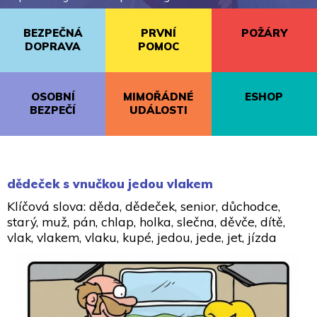
BEZPEČNÁ
PRVNÍ
POŽÁRY
DOPRAVA
POMOC
OSOBNÍ
MIMOŘÁDNÉ
ESHOP
BEZPEČÍ
UDÁLOSTI
dědeček s vnučkou jedou vlakem
Klíčová slova: děda, dědeček, senior, důchodce,
starý, muž, pán, chlap, holka, slečna, děvče, dítě,
vlak, vlakem, vlaku, kupé, jedou, jede, jet, jízda