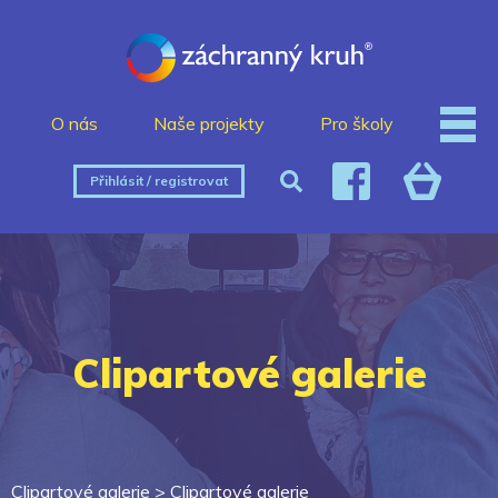
O nás
Naše projekty
Pro školy
Přihlásit / registrovat
Clipartové galerie
Clipartové galerie >
Clipartové galerie