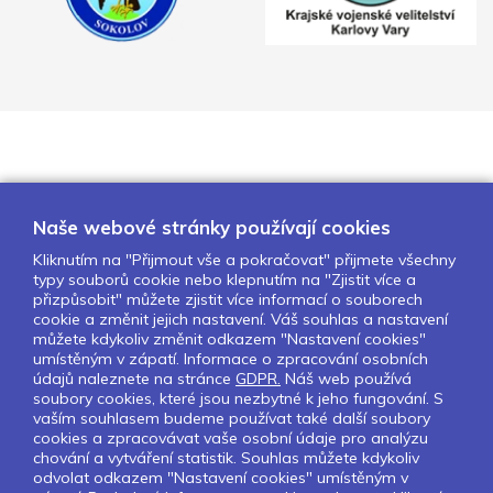
Naše webové stránky používají cookies
Kliknutím na "Přijmout vše a pokračovat" přijmete všechny
typy souborů cookie nebo klepnutím na "Zjistit více a
O nás
Naše projekty
Pro školy
přizpůsobit" můžete zjistit více informací o souborech
cookie a změnit jejich nastavení. Váš souhlas a nastavení
Partneři
Kontakty
GDPR
můžete kdykoliv změnit odkazem "Nastavení cookies"
Nastavení cookies
umístěným v zápatí. Informace o zpracování osobních
údajů naleznete na stránce
GDPR.
Náš web používá
soubory cookies, které jsou nezbytné k jeho fungování. S
Sledujte nás:
vaším souhlasem budeme používat také další soubory
cookies a zpracovávat vaše osobní údaje pro analýzu
chování a vytváření statistik. Souhlas můžete kdykoliv
odvolat odkazem "Nastavení cookies" umístěným v