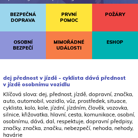
BEZPEČNÁ
PRVNÍ
POŽÁRY
DOPRAVA
POMOC
OSOBNÍ
MIMOŘÁDNÉ
ESHOP
BEZPEČÍ
UDÁLOSTI
dej přednost v jízdě - cyklista dává přednost
v jízdě osobnímu vozidlu
Klíčová slova: dej, přednost, jízdě, dopravní, značka,
auto, automobil, vozidlo, vůz, prostředek, situace,
cyklista, kolo, kole, jízdní, jízdním, člověk, vozovka,
silnice, křižovatka, hlavní, cesta, komunikace, osobní,
osobnímu, dává, dal, respektuje, dopravní předpisy,
značky, značka, značku, nebezpečí, nehoda, nehody,
havárie