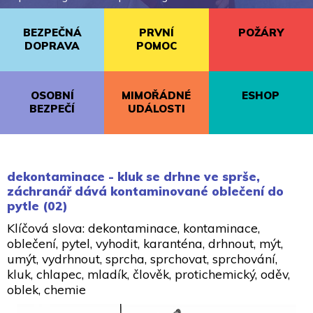
BEZPEČNÁ
PRVNÍ
POŽÁRY
DOPRAVA
POMOC
OSOBNÍ
MIMOŘÁDNÉ
ESHOP
BEZPEČÍ
UDÁLOSTI
dekontaminace - kluk se drhne ve sprše,
záchranář dává kontaminované oblečení do
pytle (02)
Klíčová slova: dekontaminace, kontaminace,
oblečení, pytel, vyhodit, karanténa, drhnout, mýt,
umýt, vydrhnout, sprcha, sprchovat, sprchování,
kluk, chlapec, mladík, člověk, protichemický, oděv,
oblek, chemie