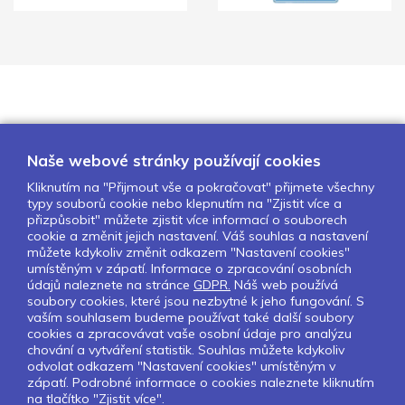
Naše webové stránky používají cookies
Kliknutím na "Přijmout vše a pokračovat" přijmete všechny
typy souborů cookie nebo klepnutím na "Zjistit více a
O nás
Naše projekty
Pro školy
přizpůsobit" můžete zjistit více informací o souborech
cookie a změnit jejich nastavení. Váš souhlas a nastavení
Partneři
Kontakty
GDPR
můžete kdykoliv změnit odkazem "Nastavení cookies"
Nastavení cookies
umístěným v zápatí. Informace o zpracování osobních
údajů naleznete na stránce
GDPR.
Náš web používá
soubory cookies, které jsou nezbytné k jeho fungování. S
Sledujte nás:
vaším souhlasem budeme používat také další soubory
cookies a zpracovávat vaše osobní údaje pro analýzu
chování a vytváření statistik. Souhlas můžete kdykoliv
odvolat odkazem "Nastavení cookies" umístěným v
zápatí. Podrobné informace o cookies naleznete kliknutím
Pokud chcete dostávat pravidelný
na tlačítko "Zjistit více".
Newsletter klikněte
zde
.