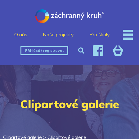
O nás
Naše projekty
Pro školy
Přihlásit / registrovat
Clipartové galerie
Clipartové galerie >
Clipartové galerie