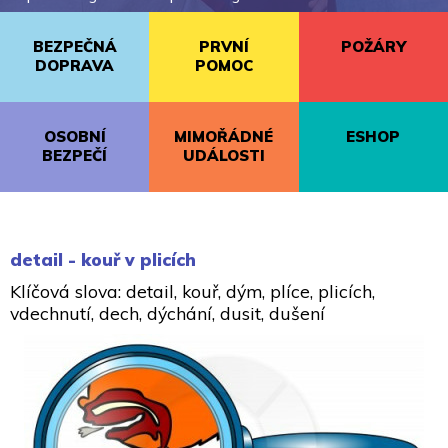
BEZPEČNÁ
PRVNÍ
POŽÁRY
DOPRAVA
POMOC
OSOBNÍ
MIMOŘÁDNÉ
ESHOP
BEZPEČÍ
UDÁLOSTI
detail - kouř v plicích
Klíčová slova: detail, kouř, dým, plíce, plicích,
vdechnutí, dech, dýchání, dusit, dušení