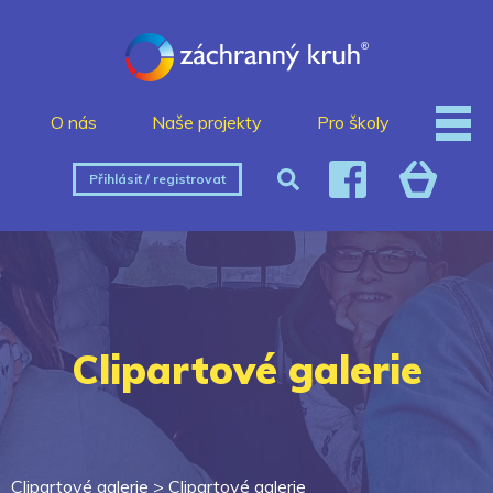
O nás
Naše projekty
Pro školy
Přihlásit / registrovat
Clipartové galerie
Clipartové galerie >
Clipartové galerie