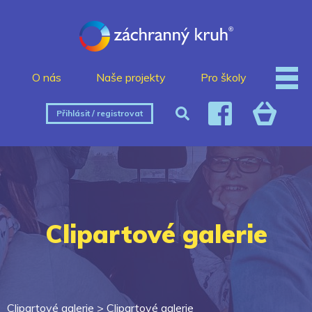
O nás
Naše projekty
Pro školy
Přihlásit / registrovat
Clipartové galerie
Clipartové galerie >
Clipartové galerie