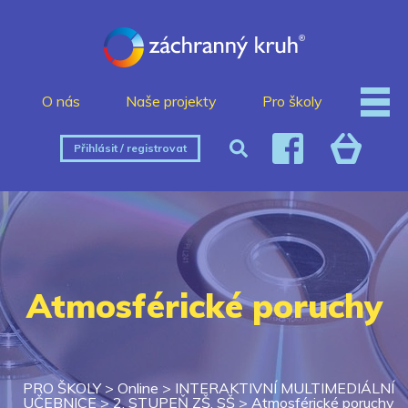
O nás
Naše projekty
Pro školy
Přihlásit / registrovat
Atmosférické poruchy
PRO ŠKOLY
>
Online
>
INTERAKTIVNÍ MULTIMEDIÁLNÍ
UČEBNICE
>
2. STUPEŇ ZŠ, SŠ
>
Atmosférické poruchy