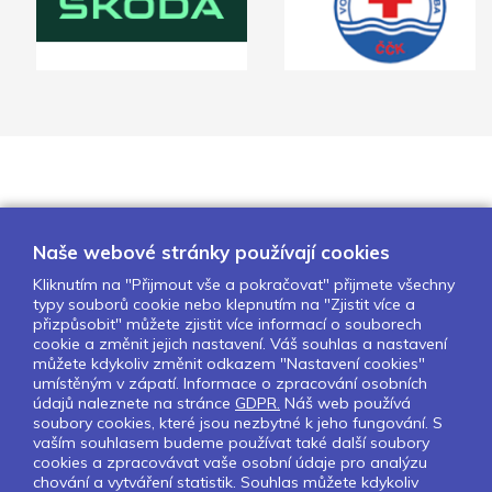
Naše webové stránky používají cookies
Kliknutím na "Přijmout vše a pokračovat" přijmete všechny
typy souborů cookie nebo klepnutím na "Zjistit více a
O nás
Naše projekty
Pro školy
přizpůsobit" můžete zjistit více informací o souborech
cookie a změnit jejich nastavení. Váš souhlas a nastavení
Partneři
Kontakty
GDPR
můžete kdykoliv změnit odkazem "Nastavení cookies"
Nastavení cookies
umístěným v zápatí. Informace o zpracování osobních
údajů naleznete na stránce
GDPR.
Náš web používá
soubory cookies, které jsou nezbytné k jeho fungování. S
Sledujte nás:
vaším souhlasem budeme používat také další soubory
cookies a zpracovávat vaše osobní údaje pro analýzu
chování a vytváření statistik. Souhlas můžete kdykoliv