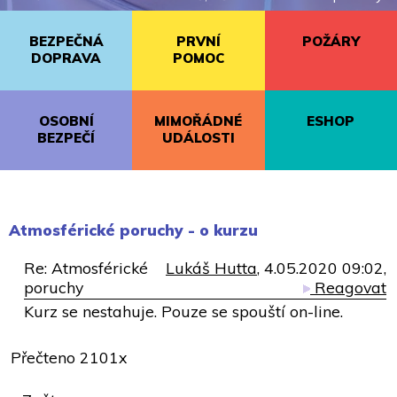
BEZPEČNÁ
PRVNÍ
POŽÁRY
DOPRAVA
POMOC
OSOBNÍ
MIMOŘÁDNÉ
ESHOP
BEZPEČÍ
UDÁLOSTI
Atmosférické poruchy - o kurzu
Re: Atmosférické
Lukáš Hutta
, 4.05.2020 09:02,
poruchy
Reagovat
Kurz se nestahuje. Pouze se spouští on-line.
Přečteno 2101x