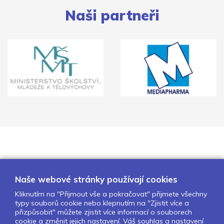
Naši partneři
Naše webové stránky používají cookies
Kliknutím na "Přijmout vše a pokračovat" přijmete všechny
typy souborů cookie nebo klepnutím na "Zjistit více a
O nás
Naše projekty
Pro školy
přizpůsobit" můžete zjistit více informací o souborech
cookie a změnit jejich nastavení. Váš souhlas a nastavení
Partneři
Kontakty
GDPR