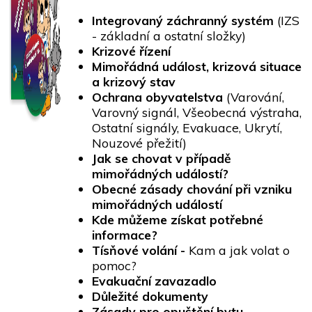
Integrovaný záchranný systém
(IZS
- základní a ostatní složky)
Krizové řízení
Mimořádná událost, krizová situace
a krizový stav
Ochrana obyvatelstva
(Varování,
Varovný signál, Všeobecná výstraha,
Ostatní signály, Evakuace, Ukrytí,
Nouzové přežití)
Jak se chovat v případě
mimořádných událostí?
Obecné zásady chování při vzniku
mimořádných událostí
Kde můžeme získat potřebné
informace?
Tísňové volání -
Kam a jak volat o
pomoc?
Evakuační zavazadlo
Důležité dokumenty
Zásady pro opuštění bytu