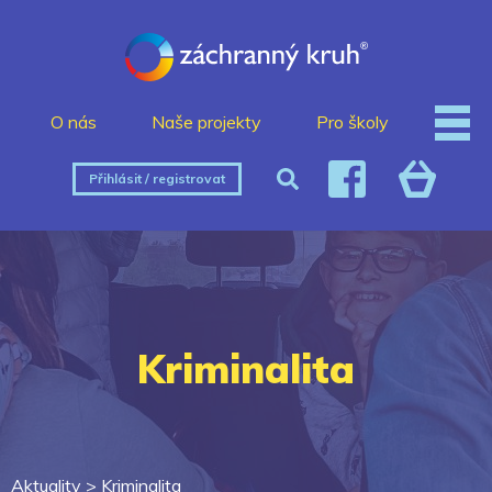
O nás
Naše projekty
Pro školy
Přihlásit / registrovat
Kriminalita
Aktuality >
Kriminalita