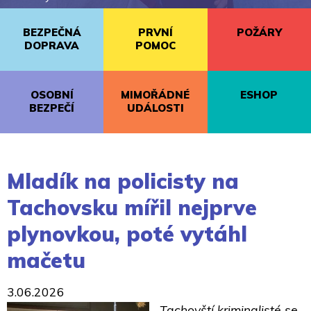
BEZPEČNÁ
PRVNÍ
POŽÁRY
DOPRAVA
POMOC
OSOBNÍ
MIMOŘÁDNÉ
ESHOP
BEZPEČÍ
UDÁLOSTI
Mladík na policisty na
Tachovsku mířil nejprve
plynovkou, poté vytáhl
mačetu
3.06.2026
Tachovští kriminalisté se