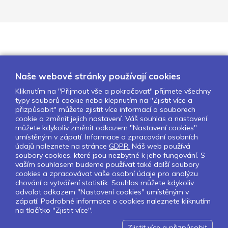
Naše webové stránky používají cookies
Kliknutím na "Přijmout vše a pokračovat" přijmete všechny
typy souborů cookie nebo klepnutím na "Zjistit více a
O nás
Naše projekty
Pro školy
přizpůsobit" můžete zjistit více informací o souborech
cookie a změnit jejich nastavení. Váš souhlas a nastavení
Partneři
Kontakty
GDPR
můžete kdykoliv změnit odkazem "Nastavení cookies"
Nastavení cookies
umístěným v zápatí. Informace o zpracování osobních
údajů naleznete na stránce
GDPR.
Náš web používá
soubory cookies, které jsou nezbytné k jeho fungování. S
Sledujte nás:
vaším souhlasem budeme používat také další soubory
cookies a zpracovávat vaše osobní údaje pro analýzu
chování a vytváření statistik. Souhlas můžete kdykoliv
odvolat odkazem "Nastavení cookies" umístěným v
zápatí. Podrobné informace o cookies naleznete kliknutím
Pokud chcete dostávat pravidelný
na tlačítko "Zjistit více".
Newsletter klikněte
zde
.
Zjistit více a přizpůsobit