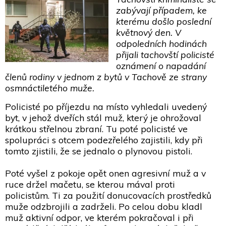
zabývají případem, ke
kterému došlo poslední
květnový den. V
odpoledních hodinách
přijali tachovští policisté
oznámení o napadání
členů rodiny v jednom z bytů v Tachově ze strany
osmnáctiletého muže.
Policisté po příjezdu na místo vyhledali uvedený
byt, v jehož dveřích stál muž, který je ohrožoval
krátkou střelnou zbraní. Tu poté policisté ve
spolupráci s otcem podezřelého zajistili, kdy při
tomto zjistili, že se jednalo o plynovou pistoli.
Poté vyšel z pokoje opět onen agresivní muž a v
ruce držel mačetu, se kterou mával proti
policistům. Ti za použití donucovacích prostředků
muže odzbrojili a zadrželi. Po celou dobu kladl
muž aktivní odpor, ve kterém pokračoval i při